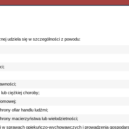
ej udziela się w szczególności z powodu:
i;
rawności;
 lub ciężkiej choroby;
domowej;
hrony ofiar handlu ludźmi;
hrony macierzyństwa lub wielodzietności;
i w sprawach opiekuńczo-wychowawczych i prowadzenia gospodar