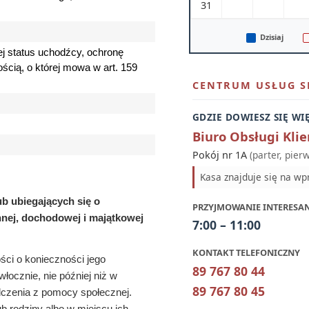
31
Dzisiaj
ej status uchodźcy, ochronę
ścią, o której mowa w art. 159
CENTRUM USŁUG S
GDZIE DOWIESZ SIĘ WI
Biuro Obsługi Klie
Pokój nr 1A
(parter, pier
Kasa znajduje się na wp
ub ubiegających się o
PRZYJMOWANIE INTERESA
innej, dochodowej i majątkowej
7:00 – 11:00
KONTAKT TELEFONICZNY
ci o konieczności jego
89 767 80 44
ocznie, nie później niż w
89 767 80 45
dczenia z pomocy społecznej.
 rodziny albo w miejscu ich