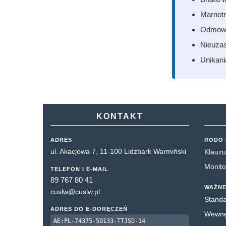
Marnotr
Odmowy 
Nieuzas
Unikani
KONTAKT
ADRES
RODO 
ul. Akacjowa 7, 11-100 Lidzbark Warmiński
Klauzu
Monito
TELEFON I E-MAIL
89 767 80 41
WAŻNE
cuslw@cuslw.pl
Standa
ADRES DO E-DORĘCZEŃ
Wewnęt
AE:PL-74375-50133-TTJSD-14