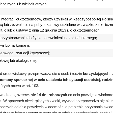
iepełnych lub wielodzietnych;
 integracji cudzoziemców, którzy uzyskali w Rzeczypospolitej Polski
cą lub zezwolenie na pobyt czasowy udzielone w związku z okoliczno
 lit. c lub d ustawy z dnia 12 grudnia 2013 r. o cudzoziemcach;
 przystosowaniu do życia po zwolnieniu z zakładu karnego;
wi lub narkomanii;
osowego i sytuacji kryzysowej;
ołowej lub ekologicznej.
d środowiskowy przeprowadza się u osób i rodzin
korzystających l
pomocy społecznej w celu ustalenia ich sytuacji osobistej, rodz
których mowa w art. 103.
owadza się
w terminie 14 dni roboczych
od dnia powzięcia wiadomoś
. W sprawach niecierpiących zwłoki, wywiad przeprowadza się niezwł
roboczych od dnia powzięcia wiadomości o potrzebie przyznania świa
 środowiskowy przeprowadza się w miejscu zamieszkania osoby lub