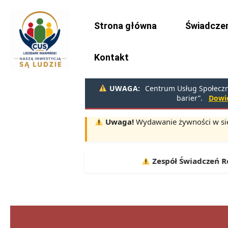
Strona główna
Świadczen
Kontakt
UWAGA:
Centrum Usług Społeczny
barier”.
Dowie
Uwaga!
Wydawanie żywności w sie
Terminy:
10.08, 11.08, 12.08 |
Zespół Świadczeń Rodzinn