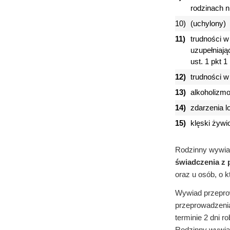
rodzinach n
10)
(uchylony)
11)
trudności w
uzupełniają
ust. 1 pkt 1
12)
trudności w
13)
alkoholizmo
14)
zdarzenia l
15)
klęski żywi
Rodzinny wywia
świadczenia z 
oraz u osób, o 
Wywiad przepr
przeprowadzenia
terminie 2 dni 
Rodzinny wywiad