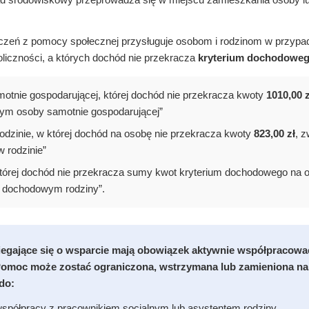
zeń z pomocy społecznej przysługuje osobom i rodzinom w przypa
iczności, a których dochód nie przekracza
kryterium dochodowe
motnie gospodarującej, której dochód nie przekracza kwoty
1010,00 z
m osoby samotnie gospodarującej”
rodzinie, w której dochód na osobę nie przekracza kwoty
823,00 zł
, 
 rodzinie”
 której dochód nie przekracza sumy kwot kryterium dochodowego na o
m dochodowym rodziny”.
egające się o wsparcie mają obowiązek aktywnie współpracowa
 Pomoc może zostać ograniczona, wstrzymana lub zamieniona na f
do:
spółpracy z pracownikiem socjalnym lub asystentem rodziny.