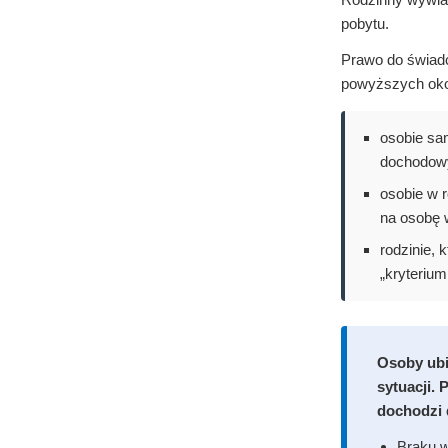
pobytu.
Prawo do świadc
powyższych okol
osobie sa
dochodowy
osobie w 
na osobę w
rodzinie,
„kryteriu
Osoby ubi
sytuacji.
dochodzi 
Braku w