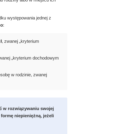
dku występowania jednej z
go
:
ł
, zwanej „kryterium
zwanej „kryterium dochodowym
sobę w rodzinie, zwanej
ć w rozwiązywaniu swojej
ormę niepieniężną, jeżeli