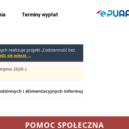
ia
Terminy wypłat
ch realizuje projekt „Codzienność bez
dz się więcej →
rpniu 2026 r.
Godziny:
9:00 – 16:30 (przerwa: 13:00 – 13:30)
ych i Alimentacyjnych informuje:
Od 1 lipca można składać
POMOC SPOŁECZNA