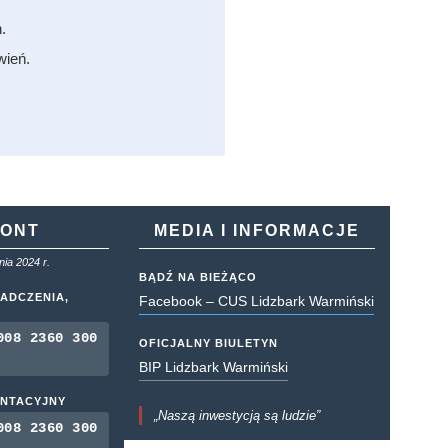
.
wień.
KONT
MEDIA I INFORMACJE
ia 2024 r.
BĄDŹ NA BIEŻĄCO
ADCZENIA,
Facebook – CUS Lidzbark Warmiński
008 2360 300
OFICJALNY BIULETYN
BIP Lidzbark Warmiński
ENTACYJNY
„Naszą inwestycją są ludzie”
008 2360 300