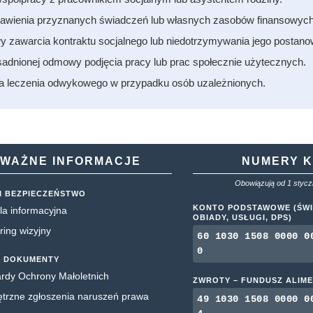
awienia przyznanych świadczeń lub własnych zasobów finansowych
zawarcia kontraktu socjalnego lub niedotrzymywania jego postano
adnionej odmowy podjęcia pracy lub prac społecznie użytecznych.
a leczenia odwykowego w przypadku osób uzależnionych.
WAŻNE INFORMACJE
NUMERY 
Obowiązują od 1 styczn
I BEZPIECZEŃSTWO
KONTO PODSTAWOWE (ŚWI
la informacyjna
OBIADY, USŁUGI, DPS)
ring wizyjny
60 1030 1508 0000 0
0
 DOKUMENTY
rdy Ochrony Małoletnich
ZWROTY – FUNDUSZ ALIM
rzne zgłoszenia naruszeń prawa
49 1030 1508 0000 0