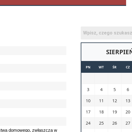
SIERPIE
PN
WT
ŚR
CZ
3
4
5
6
10
11
12
13
17
18
19
20
24
25
26
27
stwa domowego, zwłaszcza w