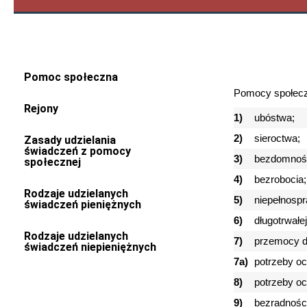
Pomoc społeczna
Pomocy społeczn
Rejony
1)
ubóstwa;
2)
sieroctwa;
Zasady udzielania
świadczeń z pomocy
3)
bezdomnośc
społecznej
4)
bezrobocia;
Rodzaje udzielanych
5)
niepełnosp
świadczeń pieniężnych
6)
długotrwałej
Rodzaje udzielanych
7)
przemocy 
świadczeń niepieniężnych
7a)
potrzeby oc
8)
potrzeby oc
9)
bezradnośc