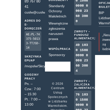
DOKUMENTY
0 1508
89 767 80
OFICJ
0000 0
Standardy
41
BIULE
008 23
Ochrony
cuslw@cuslw.pl
BIP
60 300
Małoletnich
Lidzba
ADRES DO
0
Warmiń
Wewnętrzne
E-
zgłoszenia
DORĘCZEŃ
ZWROTY –
naruszeń
AE:PL-74
„Nas
FUNDUSZ
prawa
ALIMENTACYJNY
375-5013
inwes
3-TTJSD-
są
49 103
14
ludzi
WSPÓŁPRACA
0 1508
Sponsorzy
0000 0
SKRZYNKA
008 23
EPUAP
60 300
/mopslw/SkrytkaESP
4
GODZINY
PRACY
ZWROTY –
Pn. –
© 2026
ZALICZKA
Centrum
ALIMENTACYJNA
Czw.: 7:00
Usług
– 15:30
76 103
Społecznych
Pt.: 7:00 –
0 1508
w Lidzbarku
13:00
0000 0
Warmińskim.