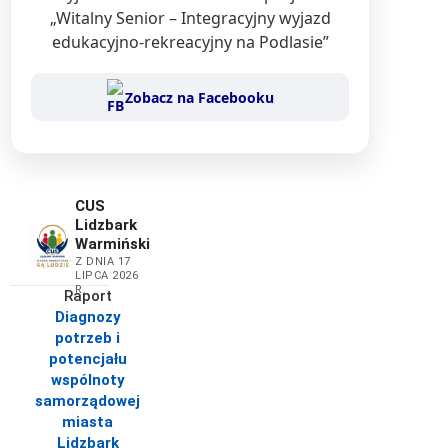
„Witalny Senior – Integracyjny wyjazd
edukacyjno-rekreacyjny na Podlasie”
Zobacz na Facebooku
CUS
Lidzbark
Warmiński
Z DNIA 17
LIPCA 2026
R.
Raport
Diagnozy
potrzeb i
potencjału
wspólnoty
samorządowej
miasta
Lidzbark