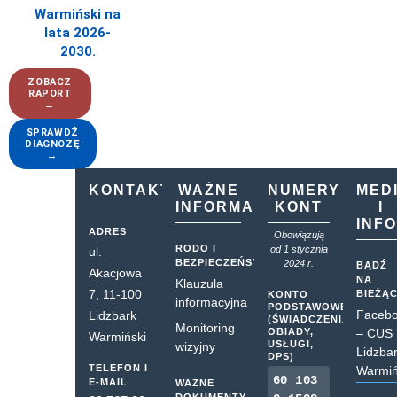
Warmiński na
lata 2026-
2030.
ZOBACZ
RAPORT
→
SPRAWDŹ
DIAGNOZĘ
→
KONTAKT
WAŻNE
NUMERY
MED
INFORMACJE
KONT
I
INF
ADRES
Obowiązują
RODO I
od 1 stycznia
ul.
BEZPIECZEŃSTWO
2024 r.
BĄDŹ
Akacjowa
NA
Klauzula
7, 11-100
BIEŻĄ
KONTO
informacyjna
PODSTAWOWE
Faceb
Lidzbark
(ŚWIADCZENIA,
Monitoring
OBIADY,
– CUS
Warmiński
USŁUGI,
wizyjny
Lidzba
DPS)
TELEFON I
Warmiń
60 103
E-MAIL
WAŻNE