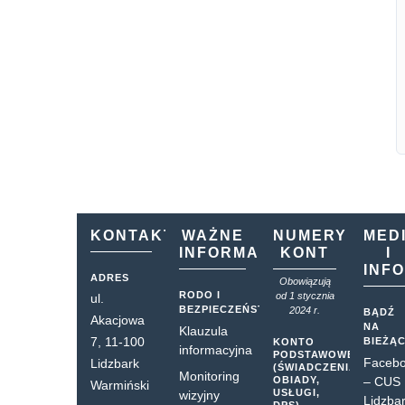
KONTAKT
WAŻNE
NUMERY
MED
INFORMACJE
KONT
I
INF
ADRES
Obowiązują
RODO I
od 1 stycznia
ul.
BEZPIECZEŃSTWO
2024 r.
BĄDŹ
Akacjowa
NA
Klauzula
7, 11-100
BIEŻĄ
KONTO
informacyjna
PODSTAWOWE
Faceb
Lidzbark
(ŚWIADCZENIA,
Monitoring
OBIADY,
– CUS
Warmiński
USŁUGI,
wizyjny
Lidzba