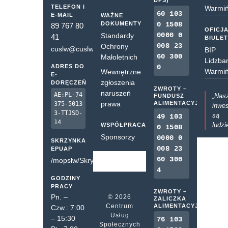
DPS)
TELEFON I
Warmiń
60 103
E-MAIL
WAŻNE
DOKUMENTY
0 1508
89 767 80
OFICJ
0000 0
Standardy
41
BIULE
008 23
Ochrony
cuslw@cuslw.pl
BIP
60 300
Małoletnich
Lidzba
ADRES DO
0
Warmiń
Wewnętrzne
E-
zgłoszenia
DORĘCZEŃ
ZWROTY –
naruszeń
AE:PL-74
„Nas
FUNDUSZ
prawa
ALIMENTACYJNY
375-5013
inwes
3-TTJSD-
są
49 103
14
ludzi
WSPÓŁPRACA
0 1508
Sponsorzy
0000 0
SKRZYNKA
008 23
EPUAP
60 300
/mopslw/SkrytkaESP
4
GODZINY
PRACY
ZWROTY –
Pn. –
© 2026
ZALICZKA
Centrum
ALIMENTACYJNA
Czw.: 7:00
Usług
– 15:30
76 103
Społecznych