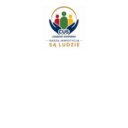
do
treści
Zespół Świadczeń Rodzinnych i Alimentacyjnych info