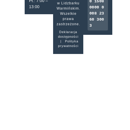
Pt.: 7:00 –
0 1508
w Lidzbarku
13:00
0000 0
Warmińskim.
008 23
Wszelkie
prawa
60 300
zastrzeżone.
3
Deklaracja
dostępności
|
Polityka
prywatności