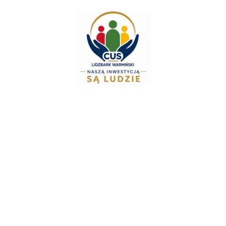
do
treści
Zespół Świadczeń Rodzinnych i Alimentac