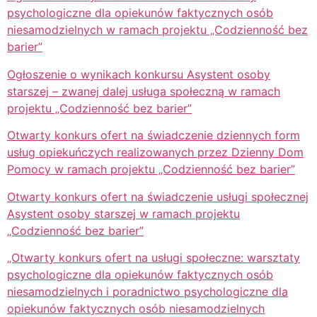
psychologiczne dla opiekunów faktycznych osób
niesamodzielnych w ramach projektu „Codzienność bez
barier”
Ogłoszenie o wynikach konkursu Asystent osoby
starszej – zwanej dalej usługa społeczną w ramach
projektu „Codzienność bez barier”
Otwarty konkurs ofert na świadczenie dziennych form
usług opiekuńczych realizowanych przez Dzienny Dom
Pomocy w ramach projektu „Codzienność bez barier”
Otwarty konkurs ofert na świadczenie usługi społecznej
Asystent osoby starszej w ramach projektu
„Codzienność bez barier”
„Otwarty konkurs ofert na usługi społeczne: warsztaty
psychologiczne dla opiekunów faktycznych osób
niesamodzielnych i poradnictwo psychologiczne dla
opiekunów faktycznych osób niesamodzielnych