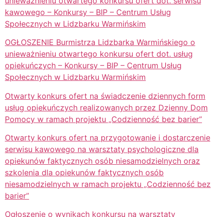
unieważnieniu otwartego konkursu ofert dot. serwisu
kawowego – Konkursy – BIP – Centrum Usług
Społecznych w Lidzbarku Warmińskim
OGŁOSZENIE Burmistrza Lidzbarka Warmińskiego o
unieważnieniu otwartego konkursu ofert dot. usług
opiekuńczych – Konkursy – BIP – Centrum Usług
Społecznych w Lidzbarku Warmińskim
Otwarty konkurs ofert na świadczenie dziennych form
usług opiekuńczych realizowanych przez Dzienny Dom
Pomocy w ramach projektu „Codzienność bez barier”
Otwarty konkurs ofert na przygotowanie i dostarczenie
serwisu kawowego na warsztaty psychologiczne dla
opiekunów faktycznych osób niesamodzielnych oraz
szkolenia dla opiekunów faktycznych osób
niesamodzielnych w ramach projektu „Codzienność bez
barier”
Ogłoszenie o wynikach konkursu na warsztaty