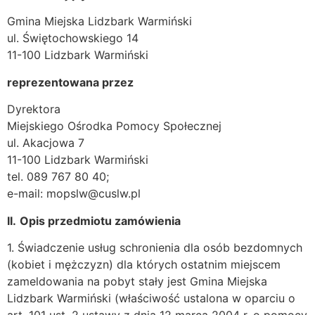
Gmina Miejska Lidzbark Warmiński
ul. Świętochowskiego 14
11-100 Lidzbark Warmiński
reprezentowana przez
Dyrektora
Miejskiego Ośrodka Pomocy Społecznej
ul. Akacjowa 7
11-100 Lidzbark Warmiński
tel. 089 767 80 40;
e-mail: mopslw@cuslw.pl
II.
Opis przedmiotu zamówienia
1. Świadczenie usług schronienia dla osób bezdomnych
(kobiet i mężczyzn) dla których ostatnim miejscem
zameldowania na pobyt stały jest Gmina Miejska
Lidzbark Warmiński (właściwość ustalona w oparciu o
art. 101 ust. 2 ustawy z dnia 12 marca 2004 r. o pomocy