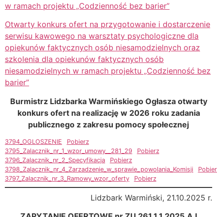
w ramach projektu „Codzienność bez barier”
Otwarty konkurs ofert na przygotowanie i dostarczenie
serwisu kawowego na warsztaty psychologiczne dla
opiekunów faktycznych osób niesamodzielnych oraz
szkolenia dla opiekunów faktycznych osób
niesamodzielnych w ramach projektu „Codzienność bez
barier”
Burmistrz Lidzbarka Warmińskiego Ogłasza otwarty
konkurs ofert na realizację w 2026 roku zadania
publicznego z zakresu pomocy społecznej
3794_OGLOSZENIE
Pobierz
3795_Zalacznik_nr_1_wzor_umowy__281_29
Pobierz
3796_Zalacznik_nr_2_Specyfikacja
Pobierz
3798_Zalacznik_nr_4_Zarzadzenie_w_sprawie_powolania_Komisji
Pobie
3797_Zalacznik_nr_3_Ramowy_wzor_oferty
Pobierz
Lidzbark Warmiński, 21.10.2025 r.
ZAPYTANIE OFERTOWE nr ZU.261.1.1.2025.AJ