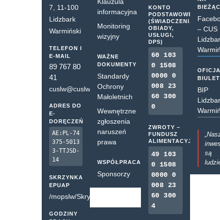
Klauzula
7, 11-100
BIEŻĄ
KONTO
informacyjna
PODSTAWOWE
Faceb
Lidzbark
(ŚWIADCZENIA,
Monitoring
OBIADY,
– CUS
Warmiński
USŁUGI,
wizyjny
Lidzba
DPS)
TELEFON I
Warmiń
60 103
E-MAIL
WAŻNE
DOKUMENTY
0 1508
89 767 80
OFICJ
0000 0
Standardy
41
BIULE
008 23
Ochrony
cuslw@cuslw.pl
BIP
60 300
Małoletnich
Lidzba
ADRES DO
0
Warmiń
Wewnętrzne
E-
zgłoszenia
DORĘCZEŃ
ZWROTY –
naruszeń
AE:PL-74
„Nas
FUNDUSZ
prawa
ALIMENTACYJNY
375-5013
inwes
3-TTJSD-
są
49 103
14
ludzi
WSPÓŁPRACA
0 1508
Sponsorzy
0000 0
SKRZYNKA
008 23
EPUAP
60 300
/mopslw/SkrytkaESP
4
GODZINY