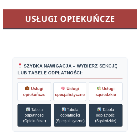
USŁUGI OPIEKUŃCZE
SZYBKA NAWIGACJA – WYBIERZ SEKCJĘ
LUB TABELĘ ODPŁATNOŚCI:
Usługi
Usługi
Usługi
opiekuńcze
specjalistyczne
sąsiedzkie
Tabela
Tabela
Tabela
odpłatności
odpłatności
odpłatności
(Opiekuńcze)
(Specjalistyczne)
(Sąsiedzkie)