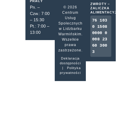
PRACY
ZWROTY –
Pn. –
© 2026
ZALICZKA
Centrum
ALIMENTACYJNA
Czw.: 7:00
Usług
– 15:30
76 103
Społecznych
Pt.: 7:00 –
0 1508
w Lidzbarku
13:00
0000 0
Warmińskim.
008 23
Wszelkie
prawa
60 300
zastrzeżone.
3
Deklaracja
dostępności
|
Polityka
prywatności