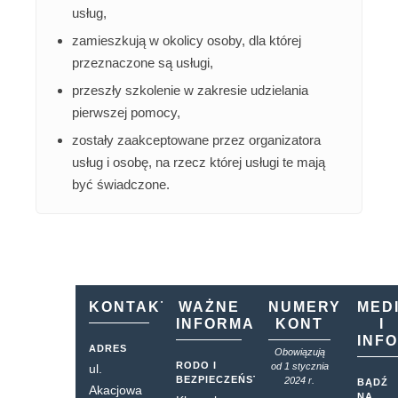
usług,
zamieszkują w okolicy osoby, dla której
przeznaczone są usługi,
przeszły szkolenie w zakresie udzielania
pierwszej pomocy,
zostały zaakceptowane przez organizatora
usług i osobę, na rzecz której usługi te mają
być świadczone.
KONTAKT
WAŻNE
NUMERY
MED
INFORMACJE
KONT
I
INF
ADRES
Obowiązują
RODO I
od 1 stycznia
ul.
BEZPIECZEŃSTWO
2024 r.
BĄDŹ
Akacjowa
NA