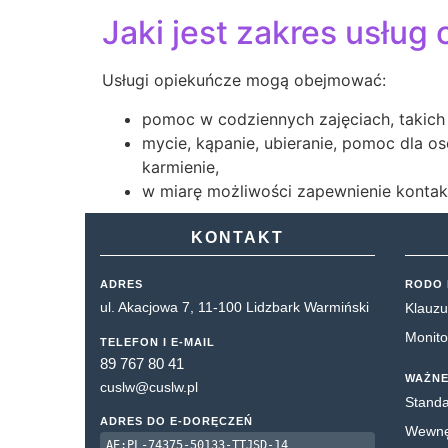
Jaki jest zakres usług
Usługi opiekuńcze mogą obejmować:
pomoc w codziennych zajęciach, takich j
mycie, kąpanie, ubieranie, pomoc dla o
karmienie,
w miarę możliwości zapewnienie kontak
KONTAKT
ADRES
RODO 
ul. Akacjowa 7, 11-100 Lidzbark Warmiński
Klauzu
Monito
TELEFON I E-MAIL
89 767 80 41
WAŻNE
cuslw@cuslw.pl
Standa
ADRES DO E-DORĘCZEŃ
Wewnęt
AE:PL-74375-50133-TTJSD-14