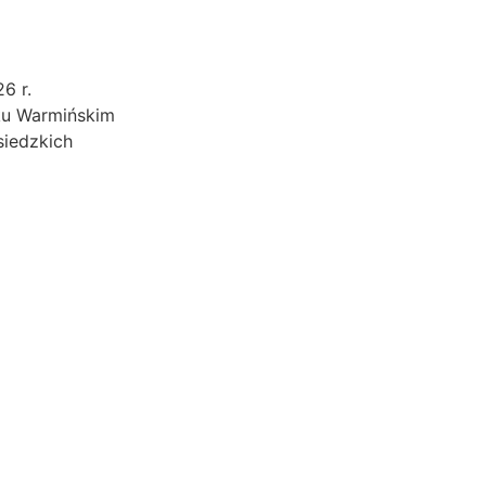
6 r.
ku Warmińskim
siedzkich