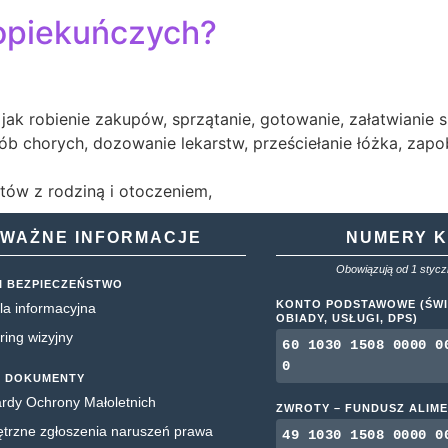
 opiekuńczych?
ak robienie zakupów, sprzątanie, gotowanie, załatwianie sp
sób chorych, dozowanie lekarstw, prześciełanie łóżka, zap
tów z rodziną i otoczeniem,
WAŻNE INFORMACJE
NUMERY 
Obowiązują od 1 styczn
I BEZPIECZEŃSTWO
KONTO PODSTAWOWE (ŚWI
la informacyjna
OBIADY, USŁUGI, DPS)
ring wizyjny
60 1030 1508 0000 0
0
 DOKUMENTY
rdy Ochrony Małoletnich
ZWROTY – FUNDUSZ ALIM
rzne zgłoszenia naruszeń prawa
49 1030 1508 0000 0