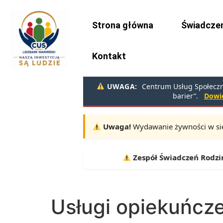
do
treści
Strona główna
Świadczen
Kontakt
UWAGA:
Centrum Usług Społeczny
barier”.
Dowie
Uwaga!
Wydawanie żywności w sie
Terminy:
10.08, 11.08, 12.08 |
Zespół Świadczeń Rodzinnych i 
Usługi opiekuńcz