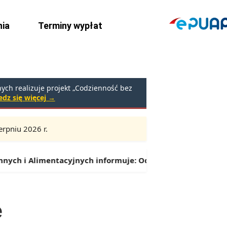
ia
Terminy wypłat
ch realizuje projekt „Codzienność bez
dz się więcej →
rpniu 2026 r.
Godziny:
9:00 – 16:30 (przerwa: 13:00 – 13:30)
Alimentacyjnych informuje:
Od 1 lipca można składać wnios
e