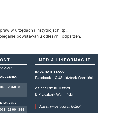
raw w urzędach i instytucjach itp.,
obieganie powstawaniu odleżyn i odparzeń,
KONT
MEDIA I INFORMACJE
ia 2024 r.
BĄDŹ NA BIEŻĄCO
ADCZENIA,
Facebook – CUS Lidzbark Warmiński
008 2360 300
OFICJALNY BIULETYN
BIP Lidzbark Warmiński
ENTACYJNY
„Naszą inwestycją są ludzie”
008 2360 300