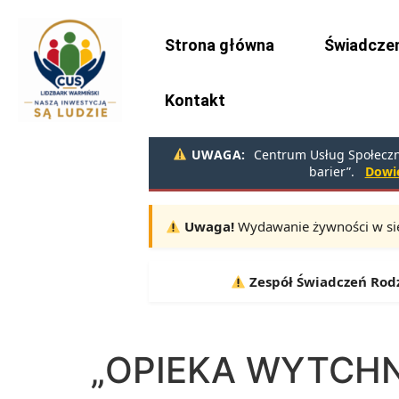
do
treści
Strona główna
Świadczen
Kontakt
UWAGA:
Centrum Usług Społeczny
barier”.
Dowie
Uwaga!
Wydawanie żywności w sie
Terminy:
10.08, 11.08, 12.08 |
Zespół Świadczeń Rodzinnyc
„OPIEKA WYTCHN