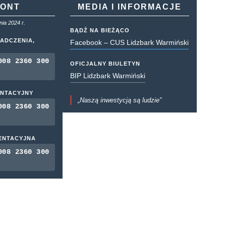
KONT
MEDIA I INFORMACJE
ia 2024 r.
BĄDŹ NA BIEŻĄCO
ADCZENIA,
Facebook – CUS Lidzbark Warmiński
008 2360 300
OFICJALNY BIULETYN
BIP Lidzbark Warmiński
ENTACYJNY
„Naszą inwestycją są ludzie”
008 2360 300
MENTACYJNA
008 2360 300