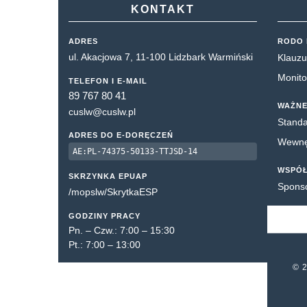
KONTAKT
ADRES
RODO 
ul. Akacjowa 7, 11-100 Lidzbark Warmiński
Klauzu
Monito
TELEFON I E-MAIL
89 767 80 41
WAŻNE
cuslw@cuslw.pl
Standa
ADRES DO E-DORĘCZEŃ
Wewnęt
AE:PL-74375-50133-TTJSD-14
WSPÓ
SKRZYNKA EPUAP
Spons
/mopslw/SkrytkaESP
GODZINY PRACY
Pn. – Czw.: 7:00 – 15:30
Pt.: 7:00 – 13:00
© 