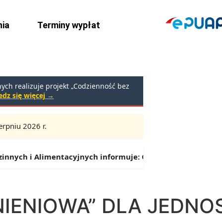
ia
Terminy wypłat
ch realizuje projekt „Codzienność bez
dz się więcej →
rpniu 2026 r.
Godziny:
9:00 – 16:30 (przerwa: 13:00 – 13:30)
h i Alimentacyjnych informuje:
Od 1 lipca można składać w
IENIOWA” DLA JEDNO