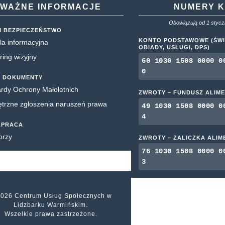
WAŻNE INFORMACJE
NUMERY 
Obowiązują od 1 styczn
I BEZPIECZEŃSTWO
KONTO PODSTAWOWE (ŚWI
la informacyjna
OBIADY, USŁUGI, DPS)
ring wizyjny
60 1030 1508 0000 0
0
 DOKUMENTY
rdy Ochrony Małoletnich
ZWROTY – FUNDUSZ ALIM
rzne zgłoszenia naruszeń prawa
49 1030 1508 0000 0
4
ŁPRACA
orzy
ZWROTY – ZALICZKA ALI
76 1030 1508 0000 0
3
2026 Centrum Usług Społecznych w
Lidzbarku Warmińskim.
Wszelkie prawa zastrzeżone.