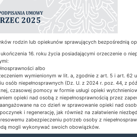
nków rodzin lub opiekunów sprawujących bezpośrednią op
 ukończenia 16. roku życia posiadającymi orzeczenie o nie
ymi:
ełnosprawności albo
czeniem wymienionym w lit. a, zgodnie z art. 5 i art. 62 ust
u osób niepełnosprawnych (Dz. U. z 2024 r. poz. 44, z póź
nej, czasowej pomocy w formie usługi opieki wytchnieniowe
niem opieki nad osobą z niepełnosprawnością przez zap
y zaangażowane na co dzień w sprawowanie opieki nad oso
czynek i regenerację, jak również na załatwienie niezbę
resowemu zabezpieczeniu potrzeb osoby z niepełnosprawno
ędą mogli wykonywać swoich obowiązków.