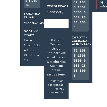
3-TTJSD-
są
49 103
14
ludzi
WSPÓŁPRACA
0 1508
Sponsorzy
0000 0
SKRZYNKA
008 23
EPUAP
60 300
/mopslw/SkrytkaESP
4
GODZINY
PRACY
ZWROTY –
Pn. –
© 2026
ZALICZKA
Centrum
ALIMENTACYJNA
Czw.: 7:00
Usług
– 15:30
76 103
Społecznych
Pt.: 7:00 –
0 1508
w Lidzbarku
13:00
0000 0
Warmińskim.
008 23
Wszelkie
prawa
60 300
zastrzeżone.
3
Deklaracja
dostępności
|
Polityka
prywatności