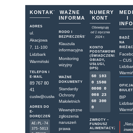
KONTAKT
WAŻNE
NUMERY
MED
INFORMACJE
KONT
I
INF
ADRES
Obowiązują
RODO I
od 1 stycznia
ul.
BEZPIECZEŃSTWO
2024 r.
BĄDŹ
Akacjowa
NA
Klauzula
7, 11-100
BIEŻĄ
KONTO
informacyjna
PODSTAWOWE
Faceb
Lidzbark
(ŚWIADCZENIA,
Monitoring
OBIADY,
– CUS
Warmiński
USŁUGI,
wizyjny
Lidzba
DPS)
TELEFON I
Warmiń
60 103
E-MAIL
WAŻNE
DOKUMENTY
0 1508
89 767 80
OFICJ
0000 0
Standardy
41
BIULE
008 23
Ochrony
cuslw@cuslw.pl
BIP
60 300
Małoletnich
Lidzba
ADRES DO
0
Warmiń
Wewnętrzne
E-
zgłoszenia
DORĘCZEŃ
ZWROTY –
naruszeń
AE:PL-74
„Nas
FUNDUSZ
prawa
ALIMENTACYJNY
375-5013
inwes