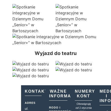
Wyjazd do teatru
KONTAKT
WAŻNE
NUMERY
MED
INFORMACJE
KONT
I
INF
ADRES
Obowiązują
RODO I
od 1 stycznia
ul.