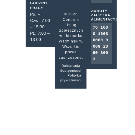
GODZINY
PRACY
ZWROTY –
Pn. –
© 2026
ZALICZKA
Centrum
ALIMENTACYJNA
Czw.: 7:00
Usług
– 15:30
76 103
Społecznych
Pt.: 7:00 –
0 1508
w Lidzbarku
13:00
0000 0
Warmińskim.
008 23
Wszelkie
prawa
60 300
zastrzeżone.
3
Deklaracja
dostępności
|
Polityka
prywatności