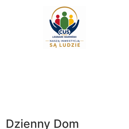
do
treści
⚠️
Zespół Świadczeń Rodzinnych i Alime
Dzienny Dom