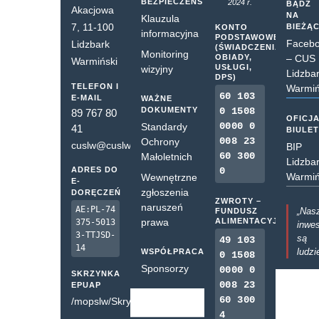
BEZPIECZEŃSTWO
2024 r.
BĄDŹ
Akacjowa
NA
Klauzula
7, 11-100
BIEŻĄ
KONTO
informacyjna
PODSTAWOWE
Faceb
Lidzbark
(ŚWIADCZENIA,
Monitoring
OBIADY,
– CUS
Warmiński
USŁUGI,
wizyjny
Lidzba
DPS)
TELEFON I
Warmiń
60 103
E-MAIL
WAŻNE
DOKUMENTY
0 1508
89 767 80
OFICJ
0000 0
Standardy
41
BIULE
008 23
Ochrony
cuslw@cuslw.pl
BIP
60 300
Małoletnich
Lidzba
ADRES DO
0
Warmiń
Wewnętrzne
E-
zgłoszenia
DORĘCZEŃ
ZWROTY –
naruszeń
AE:PL-74
„Nas
FUNDUSZ
prawa
ALIMENTACYJNY
375-5013
inwes
3-TTJSD-
są
49 103
14
ludzi
WSPÓŁPRACA
0 1508
Sponsorzy
0000 0
SKRZYNKA
008 23
EPUAP
60 300
/mopslw/SkrytkaESP
4