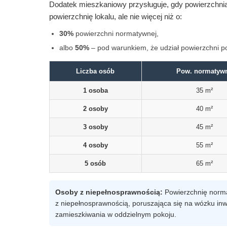
Dodatek mieszkaniowy przysługuje, gdy powierzchni
powierzchnię lokalu, ale nie więcej niż o:
30%
powierzchni normatywnej,
albo
50%
– pod warunkiem, że udział powierzchni po
Liczba osób
Pow. normatyw
1 osoba
35 m²
2 osoby
40 m²
3 osoby
45 m²
4 osoby
55 m²
5 osób
65 m²
Osoby z niepełnosprawnością:
Powierzchnię norm
z niepełnosprawnością, poruszająca się na wózku in
zamieszkiwania w oddzielnym pokoju.