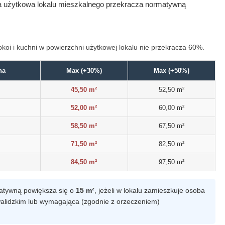
a użytkowa lokalu mieszkalnego przekracza normatywną
koi i kuchni w powierzchni użytkowej lokalu nie przekracza 60%.
na
Max (+30%)
Max (+50%)
45,50 m²
52,50 m²
52,00 m²
60,00 m²
58,50 m²
67,50 m²
71,50 m²
82,50 m²
84,50 m²
97,50 m²
atywną powiększa się o
15 m²
, jeżeli w lokalu zamieszkuje osoba
walidzkim lub wymagająca (zgodnie z orzeczeniem)