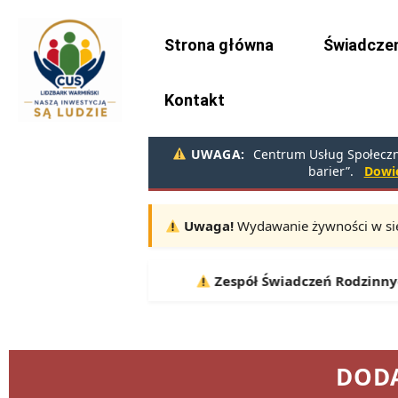
do
treści
Strona główna
Świadczen
Kontakt
UWAGA:
Centrum Usług Społeczny
barier”.
Dowie
Uwaga!
Wydawanie żywności w sie
Terminy:
10.08, 11.08, 12.08 |
Zespół Świadczeń Rodzinnych i Alime
DODA