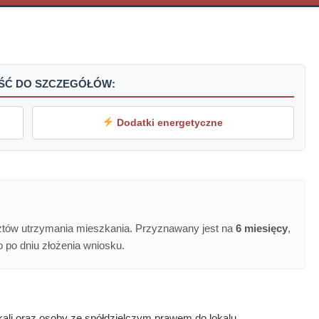
JŚĆ DO SZCZEGÓŁÓW:
Dodatki energetyczne
tów utrzymania mieszkania. Przyznawany jest na
6 miesięcy
,
 po dniu złożenia wniosku.
kali oraz osoby ze spółdzielczym prawem do lokalu.