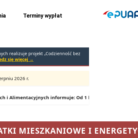
ia
Terminy wypłat
ch realizuje projekt „Codzienność bez
dz się więcej →
rpniu 2026 r.
Godziny:
9:00 – 16:30 (przerwa: 13:00 – 13:30)
ntacyjnych informuje:
Od 1 lipca można składać wnioski o 
TKI MIESZKANIOWE I ENERGET