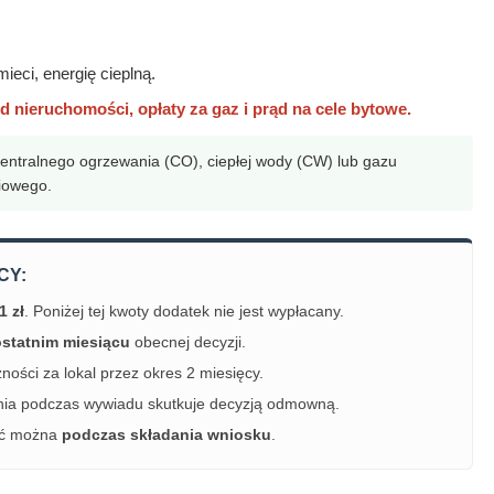
ieci, energię cieplną.
 nieruchomości, opłaty za gaz i prąd na cele bytowe.
centralnego ogrzewania (CO), ciepłej wody (CW) lub gazu
iowego.
CY:
1 zł
. Poniżej tej kwoty dodatek nie jest wypłacany.
statnim miesiącu
obecnej decyzji.
ności za lokal przez okres 2 miesięcy.
ia podczas wywiadu skutkuje decyzją odmowną.
ać można
podczas składania wniosku
.