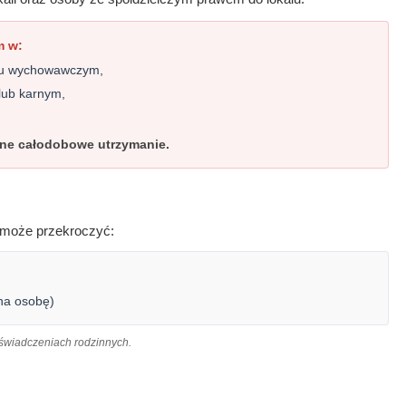
m w:
ku wychowawczym,
 lub karnym,
ełne całodobowe utrzymanie.
e może przekroczyć:
na osobę)
 świadczeniach rodzinnych.