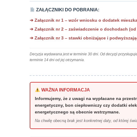
ZAŁĄCZNIKI DO POBRANIA:
➔ Załącznik nr 1 – wzór wniosku o dodatek mieszk
➔ Załącznik nr 2 – zaświadczenie o dochodach (od 1
➔ Załącznik nr 3 – stawki obniżające i podwyższaj
Decyzja wydawana jest w terminie 30 dni. Od decyzji przysług
terminie 14 dni od jej otrzymania.
WAŻNA INFORMACJA
Informujemy, że z uwagi na wypłacane na przestr
energetyczny, bon ciepłowniczy czy dodatki ele
energetycznego są obecnie wstrzymane.
Na chwilę obecną brak jest konkretnej daty, od której św