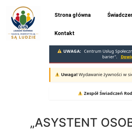
do
treści
Strona główna
Świadczen
Kontakt
UWAGA:
Centrum Usług Społeczny
barier”.
Dowie
Uwaga!
Wydawanie żywności w sie
Terminy:
10.08, 11.08, 12.08 |
Zespół Świadczeń Rodzinny
„ASYSTENT OSOB