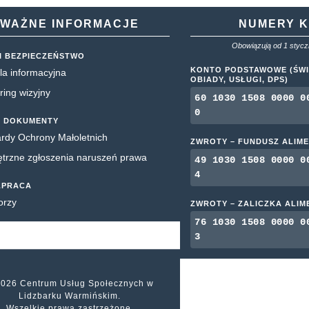
WAŻNE INFORMACJE
NUMERY 
Obowiązują od 1 styczn
I BEZPIECZEŃSTWO
KONTO PODSTAWOWE (ŚWI
la informacyjna
OBIADY, USŁUGI, DPS)
ring wizyjny
60 1030 1508 0000 0
0
 DOKUMENTY
rdy Ochrony Małoletnich
ZWROTY – FUNDUSZ ALIM
rzne zgłoszenia naruszeń prawa
49 1030 1508 0000 0
4
ŁPRACA
orzy
ZWROTY – ZALICZKA ALI
76 1030 1508 0000 0
3
2026 Centrum Usług Społecznych w
Lidzbarku Warmińskim.
Wszelkie prawa zastrzeżone.