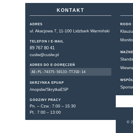
KONTAKT
ADRES
RODO 
ul. Akacjowa 7, 11-100 Lidzbark Warmiński
Klauzu
Monito
TELEFON I E-MAIL
89 767 80 41
WAŻNE
cuslw@cuslw.pl
Standa
ADRES DO E-DORĘCZEŃ
Wewnęt
AE:PL-74375-50133-TTJSD-14
WSPÓ
SKRZYNKA EPUAP
Spons
/mopslw/SkrytkaESP
GODZINY PRACY
Pn. – Czw.: 7:00 – 15:30
Pt.: 7:00 – 13:00
© 