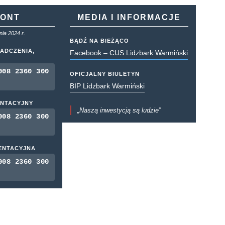
KONT
MEDIA I INFORMACJE
ia 2024 r.
BĄDŹ NA BIEŻĄCO
ADCZENIA,
Facebook – CUS Lidzbark Warmiński
008 2360 300
OFICJALNY BIULETYN
BIP Lidzbark Warmiński
ENTACYJNY
„Naszą inwestycją są ludzie”
008 2360 300
MENTACYJNA
008 2360 300