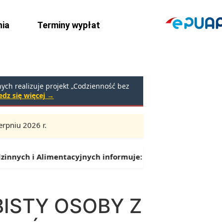
ia
Terminy wypłat
ch realizuje projekt „Codzienność bez
dz się więcej →
rpniu 2026 r.
Godziny:
9:00 – 16:30 (przerwa: 13:00 – 13:30)
ch i Alimentacyjnych informuje:
Od 1 lipca można składać 
ISTY OSOBY Z