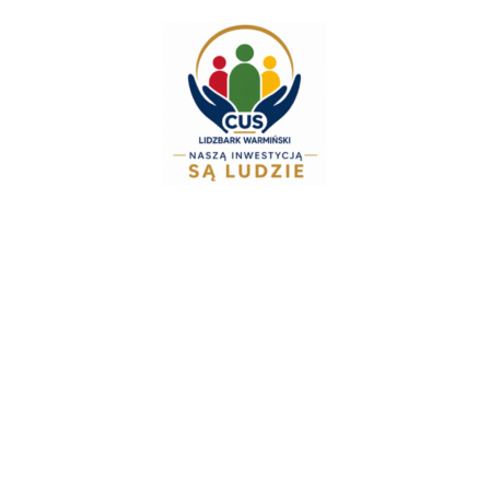
do
treści
Zespół Świadczeń R