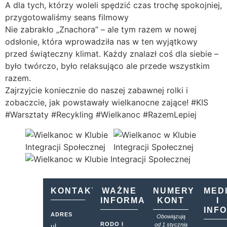
A dla tych, którzy woleli spędzić czas trochę spokojniej,
przygotowaliśmy seans filmowy
Nie zabrakło „Znachora” – ale tym razem w nowej
odsłonie, która wprowadziła nas w ten wyjątkowy
przed świąteczny klimat. Każdy znalazł coś dla siebie –
było twórczo, było relaksująco ale przede wszystkim
razem.
Zajrzyjcie koniecznie do naszej zabawnej rolki i
zobaczcie, jak powstawały wielkanocne zające! #KIS
#Warsztaty #Recykling #Wielkanoc #RazemLepiej
KONTAKT
WAŻNE
NUMERY
MED
INFORMACJE
KONT
I
INF
ADRES
Obowiązują
RODO I
od 1 stycznia
ul.