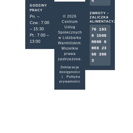
4
GODZINY
PRACY
ZWROTY –
Pn. –
© 2026
ZALICZKA
Centrum
ALIMENTACYJNA
Czw.: 7:00
Usług
– 15:30
76 103
Społecznych
Pt.: 7:00 –
0 1508
w Lidzbarku
13:00
0000 0
Warmińskim.
008 23
Wszelkie
prawa
60 300
zastrzeżone.
3
Deklaracja
dostępności
|
Polityka
prywatności