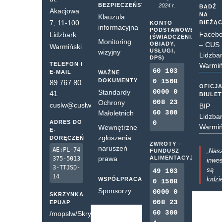
BEZPIECZEŃSTWO
2024 r.
BĄDŹ
Akacjowa
NA
Klauzula
7, 11-100
BIEŻĄ
KONTO
informacyjna
PODSTAWOWE
Faceb
Lidzbark
(ŚWIADCZENIA,
Monitoring
OBIADY,
– CUS
Warmiński
USŁUGI,
wizyjny
Lidzba
DPS)
TELEFON I
Warmiń
60 103
E-MAIL
WAŻNE
DOKUMENTY
0 1508
89 767 80
OFICJ
0000 0
Standardy
41
BIULE
008 23
Ochrony
cuslw@cuslw.pl
BIP
60 300
Małoletnich
Lidzba
ADRES DO
0
Warmiń
Wewnętrzne
E-
zgłoszenia
DORĘCZEŃ
ZWROTY –
naruszeń
AE:PL-74
„Nas
FUNDUSZ
prawa
ALIMENTACYJNY
375-5013
inwes
3-TTJSD-
są
49 103
14
ludzi
WSPÓŁPRACA
0 1508
Sponsorzy
0000 0
SKRZYNKA
008 23
EPUAP
60 300
/mopslw/SkrytkaESP