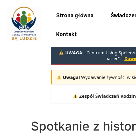
do
treści
Strona główna
Świadczen
Kontakt
UWAGA:
Centrum Usług Społeczny
barier”.
Dowie
Uwaga!
Wydawanie żywności w sie
Terminy:
10.08, 11.08, 12.08 |
Zespół Świadczeń Rodzinnyc
Spotkanie z histor