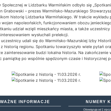
 Społecznej w Lidzbarku Warmińskim odbyło się „Spotkanie
man Grabowski – prezes Warmińsko-Mazurskiego Stowarzysz
ikom historię Lidzbarka Warmińskiego. W trakcie wykładu 
u wojen napoleońskich, funkcjonowaniem obozu jenieckieg
kaniu udział wzięli mieszkańcy miasta, a także uczestnicy 
teresowaniem wysłuchali prelekcji.
czestnicy udali się do Warmińsko-Mazurskiej Izby Historii
 historią regionu. Spotkaniu towarzyszyło wiele pytań or
 zainteresowanie budzi lokalna historia. Na zakończenie w
jąc pamiątkę po wspólnie spędzonym czasie i historycznej 
WAŻNE INFORMACJE
NUMERY 
Obowiązują od 1 styczn