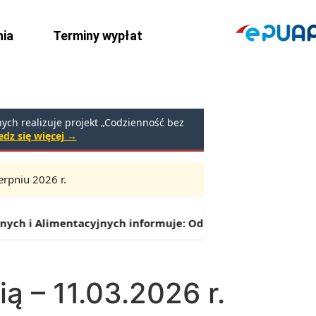
ia
Terminy wypłat
ch realizuje projekt „Codzienność bez
dz się więcej →
rpniu 2026 r.
Godziny:
9:00 – 16:30 (przerwa: 13:00 – 13:30)
h i Alimentacyjnych informuje:
Od 1 lipca można składać w
ią – 11.03.2026 r.