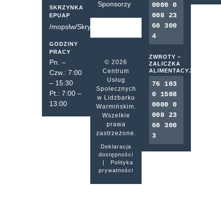
Sponsorzy
0000 0
SKRZYNKA
008 23
EPUAP
60 300
/mopslw/SkrytkaESP
4
GODZINY
PRACY
ZWROTY –
Pn. –
© 2026
ZALICZKA
Centrum
ALIMENTACYJNA
Czw.: 7:00
Usług
– 15:30
76 103
Społecznych
Pt.: 7:00 –
0 1508
w Lidzbarku
13:00
0000 0
Warmińskim.
008 23
Wszelkie
prawa
60 300
zastrzeżone.
3
Deklaracja
dostępności
|
Polityka
prywatności