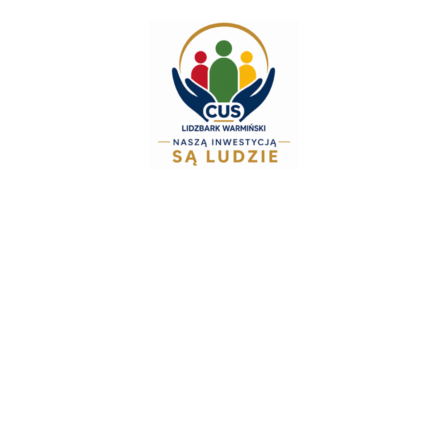
do
treści
Zespół Świadcze