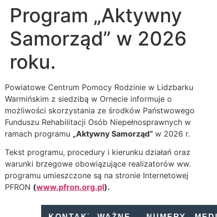
Program „Aktywny
Samorząd” w 2026
roku.
Powiatowe Centrum Pomocy Rodzinie w Lidzbarku
Warmińskim z siedzibą w Ornecie informuje o
możliwości skorzystania ze środków Państwowego
Funduszu Rehabilitacji Osób Niepełnosprawnych w
ramach programu
„Aktywny Samorząd”
w 2026 r.
Tekst programu, procedury i kierunku działań oraz
warunki brzegowe obowiązujące realizatorów ww.
programu umieszczone są na stronie Internetowej
PFRON
(
www.pfron.org.pl
).
KONTAKT
WAŻNE
NUMERY
MED