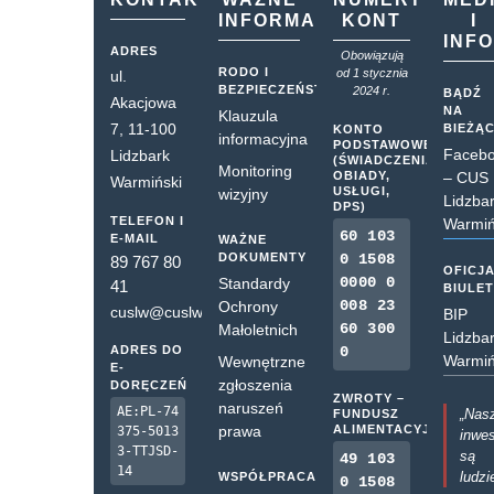
INFORMACJE
KONT
I
INF
ADRES
Obowiązują
RODO I
od 1 stycznia
ul.
BEZPIECZEŃSTWO
2024 r.
BĄDŹ
Akacjowa
NA
Klauzula
7, 11-100
BIEŻĄ
KONTO
informacyjna
PODSTAWOWE
Faceb
Lidzbark
(ŚWIADCZENIA,
Monitoring
OBIADY,
– CUS
Warmiński
USŁUGI,
wizyjny
Lidzba
DPS)
TELEFON I
Warmiń
60 103
E-MAIL
WAŻNE
DOKUMENTY
0 1508
89 767 80
OFICJ
0000 0
Standardy
41
BIULE
008 23
Ochrony
cuslw@cuslw.pl
BIP
60 300
Małoletnich
Lidzba
ADRES DO
0
Warmiń
Wewnętrzne
E-
zgłoszenia
DORĘCZEŃ
ZWROTY –
naruszeń
AE:PL-74
„Nas
FUNDUSZ
prawa
ALIMENTACYJNY
375-5013
inwes
3-TTJSD-
są
49 103
14
ludzi
WSPÓŁPRACA
0 1508