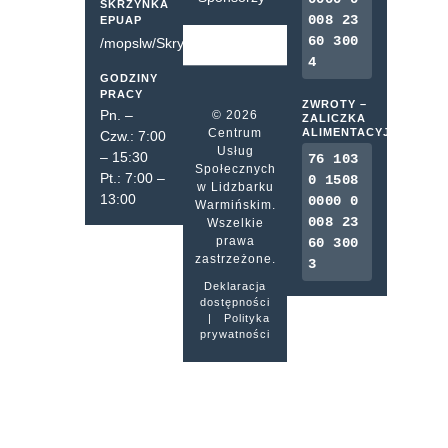
SKRZYNKA
008 23
EPUAP
60 300
/mopslw/SkrytkaESP
4
GODZINY
PRACY
ZWROTY –
Pn. –
© 2026
ZALICZKA
Centrum
ALIMENTACYJNA
Czw.: 7:00
Usług
– 15:30
76 103
Społecznych
Pt.: 7:00 –
0 1508
w Lidzbarku
13:00
0000 0
Warmińskim.
008 23
Wszelkie
prawa
60 300
zastrzeżone.
3
Deklaracja
dostępności
|
Polityka
prywatności