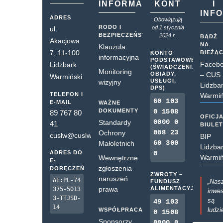
INFORMACJE
KONT
I
INF
ADRES
Obowiązują
RODO I
od 1 stycznia
ul.
BEZPIECZEŃSTWO
2024 r.
BĄDŹ
Akacjowa
NA
Klauzula
7, 11-100
BIEŻĄ
KONTO
informacyjna
PODSTAWOWE
Faceb
Lidzbark
(ŚWIADCZENIA,
Monitoring
OBIADY,
– CUS
Warmiński
USŁUGI,
wizyjny
Lidzba
DPS)
TELEFON I
Warmiń
60 103
E-MAIL
WAŻNE
DOKUMENTY
0 1508
89 767 80
OFICJ
0000 0
Standardy
41
BIULE
008 23
Ochrony
cuslw@cuslw.pl
BIP
60 300
Małoletnich
Lidzba
ADRES DO
0
Warmiń
Wewnętrzne
E-
zgłoszenia
DORĘCZEŃ
ZWROTY –
naruszeń
AE:PL-74
„Nas
FUNDUSZ
prawa
ALIMENTACYJNY
375-5013
inwes
3-TTJSD-
są
49 103
14
ludzi
WSPÓŁPRACA
0 1508
Sponsorzy
0000 0