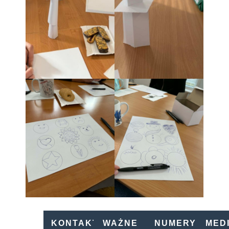
KONTAKT
WAŻNE
NUMERY
MED