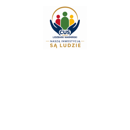
do
treści
Zespół Świadczeń 