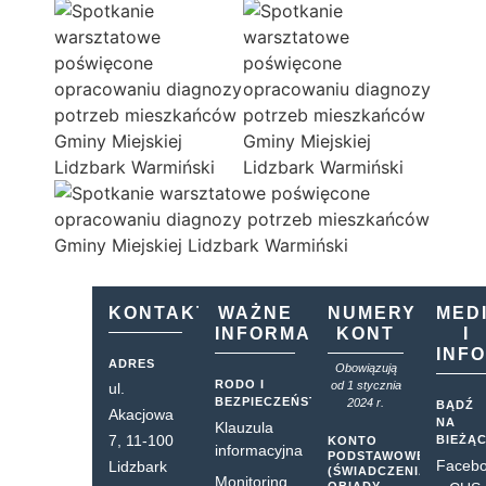
KONTAKT
WAŻNE
NUMERY
MED
INFORMACJE
KONT
I
INF
ADRES
Obowiązują
RODO I
od 1 stycznia
ul.
BEZPIECZEŃSTWO
2024 r.
BĄDŹ
Akacjowa
NA
Klauzula
7, 11-100
BIEŻĄ
KONTO
informacyjna
PODSTAWOWE
Faceb
Lidzbark
(ŚWIADCZENIA,
Monitoring