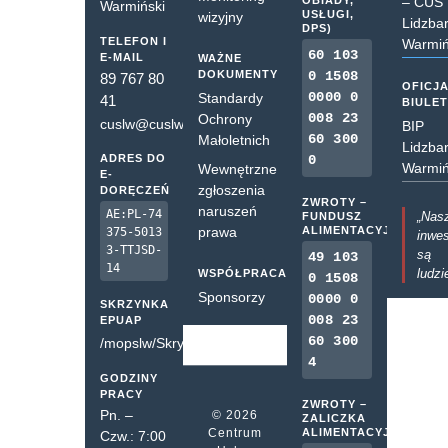
OBIADY,
– CUS
Warmiński
USŁUGI,
wizyjny
Lidzba
DPS)
TELEFON I
Warmiń
60 103
E-MAIL
WAŻNE
DOKUMENTY
0 1508
89 767 80
OFICJ
0000 0
Standardy
41
BIULE
008 23
Ochrony
cuslw@cuslw.pl
BIP
60 300
Małoletnich
Lidzba
ADRES DO
0
Warmiń
Wewnętrzne
E-
zgłoszenia
DORĘCZEŃ
ZWROTY –
naruszeń
AE:PL-74
„Nas
FUNDUSZ
prawa
ALIMENTACYJNY
375-5013
inwes
3-TTJSD-
są
49 103
14
ludzi
WSPÓŁPRACA
0 1508
Sponsorzy
0000 0
SKRZYNKA
008 23
EPUAP
60 300
/mopslw/SkrytkaESP
4
GODZINY
PRACY
ZWROTY –
Pn. –
© 2026
ZALICZKA
Centrum
ALIMENTACYJNA
Czw.: 7:00