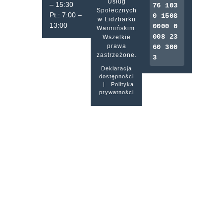
Usług
– 15:30
76 103
Społecznych
Pt.: 7:00 –
0 1508
w Lidzbarku
13:00
0000 0
Warmińskim.
008 23
Wszelkie
prawa
60 300
zastrzeżone.
3
Deklaracja
dostępności
|
Polityka
prywatności