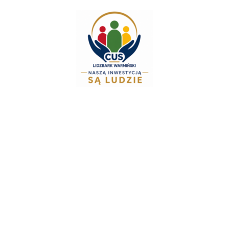
do
treści
Zespół Świadczeń R