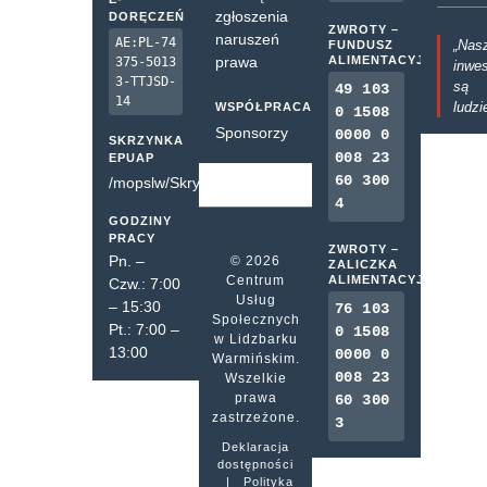
zgłoszenia
DORĘCZEŃ
ZWROTY –
naruszeń
AE:PL-74
„Nas
FUNDUSZ
prawa
ALIMENTACYJNY
375-5013
inwes
3-TTJSD-
są
49 103
14
ludzi
WSPÓŁPRACA
0 1508
Sponsorzy
0000 0
SKRZYNKA
008 23
EPUAP
60 300
/mopslw/SkrytkaESP
4
GODZINY
PRACY
ZWROTY –
Pn. –
© 2026
ZALICZKA
Centrum
ALIMENTACYJNA
Czw.: 7:00
Usług
– 15:30
76 103
Społecznych
Pt.: 7:00 –
0 1508
w Lidzbarku
13:00
0000 0
Warmińskim.
008 23
Wszelkie
prawa
60 300
zastrzeżone.
3
Deklaracja
dostępności
|
Polityka