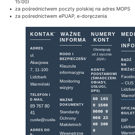
15:00)
za pośrednictwem poczty polskiej na adres MOPS
za pośrednictwem ePUAP, e-doręczenia
KONTAKT
WAŻNE
NUMERY
MED
INFORMACJE
KONT
I
INF
ADRES
Obowiązują
RODO I
od 1 stycznia
ul.
BEZPIECZEŃSTWO
2024 r.
BĄDŹ
Akacjowa
NA
Klauzula
7, 11-100
BIEŻĄ
KONTO
informacyjna
PODSTAWOWE
Faceb
Lidzbark
(ŚWIADCZENIA,
Monitoring
OBIADY,
– CUS
Warmiński
USŁUGI,
wizyjny
Lidzba
DPS)
TELEFON I
Warmiń
60 103
E-MAIL
WAŻNE
DOKUMENTY
0 1508
89 767 80
OFICJ
0000 0
Standardy
41
BIULE
008 23
Ochrony
cuslw@cuslw.pl
BIP
60 300
Małoletnich
Lidzba
ADRES DO
0
Warmiń
Wewnętrzne
E-