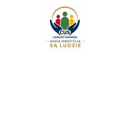
do
treści
Zespół Świadczeń