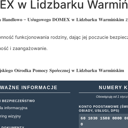
X w Lidzbarku Warmiń
 𝐇𝐚𝐧𝐝𝐥𝐨𝐰𝐨 – 𝐔𝐬ł𝐮𝐠𝐨𝐰𝐞𝐠𝐨 𝐃𝐎𝐌𝐄𝐗 𝐰 𝐋𝐢𝐝𝐳𝐛𝐚𝐫𝐤𝐮 𝐖𝐚
ność funkcjonowania rodziny, dając jej poczucie bezpiecz
ność i zaangażowanie.
𝐬𝐤𝐢
𝐞𝐠𝐨 𝐎𝐬́𝐫𝐨𝐝𝐤𝐚 𝐏𝐨𝐦𝐨𝐜𝐲 𝐒𝐩𝐨ł𝐞𝐜𝐳𝐧𝐞𝐣 𝐰 𝐋𝐢𝐝𝐳𝐛𝐚𝐫𝐤𝐮 𝐖𝐚𝐫𝐦𝐢𝐧́𝐬𝐤𝐢𝐦
WAŻNE INFORMACJE
NUMERY 
Obowiązują od 1 styczn
I BEZPIECZEŃSTWO
KONTO PODSTAWOWE (ŚWI
la informacyjna
OBIADY, USŁUGI, DPS)
ring wizyjny
60 1030 1508 0000 0
0
 DOKUMENTY