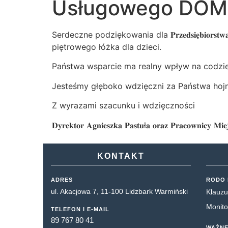
Usługowego DOME
Serdeczne podziękowania dla 𝐏𝐫𝐳𝐞𝐝𝐬𝐢𝐞̨𝐛𝐢𝐨𝐫𝐬𝐭𝐰
piętrowego łóżka dla dzieci.
Państwa wsparcie ma realny wpływ na codzien
Jesteśmy głęboko wdzięczni za Państwa hoj
Z wyrazami szacunku i wdzięczności
𝐃𝐲𝐫𝐞𝐤𝐭𝐨𝐫 𝐀𝐠𝐧𝐢𝐞𝐬𝐳𝐤𝐚 𝐏𝐚𝐬𝐭𝐮ł𝐚 𝐨𝐫𝐚𝐳 𝐏𝐫𝐚𝐜𝐨𝐰𝐧𝐢𝐜𝐲 𝐌𝐢𝐞𝐣
KONTAKT
ADRES
RODO 
ul. Akacjowa 7, 11-100 Lidzbark Warmiński
Klauzu
Monito
TELEFON I E-MAIL
89 767 80 41
WAŻNE