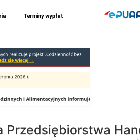
ia
Terminy wypłat
ch realizuje projekt „Codzienność bez
dz się więcej →
rpniu 2026 r.
Godziny:
9:00 – 16:30 (przerwa: 13:00 – 13:30)
innych i Alimentacyjnych informuje:
Od 1 lipca można skła
a Przedsiębiorstwa Han