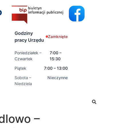
Godziny
Zamknięte
pracy Urzędu
Poniedziałek –
7:00 –
Czwartek
15:30
Piątek
7:00 – 13:00
Sobota –
Nieczynne
Niedziela
dać wnioski o świadczenia rodzinne oraz świadczenia z fun
dlowo –