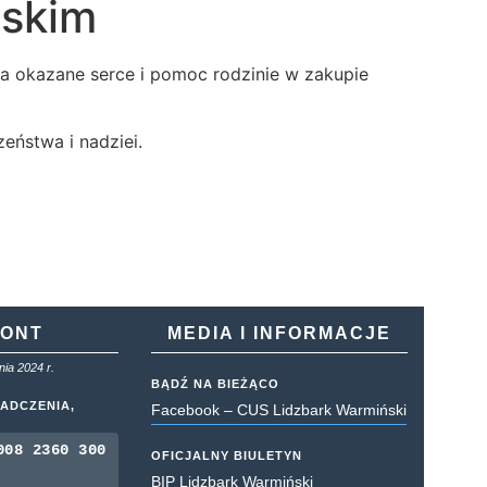
skim
𝐦𝐢𝐧́𝐬𝐤𝐢𝐦 za okazane serce i pomoc rodzinie w zakupie
eństwa i nadziei.
KONT
MEDIA I INFORMACJE
ia 2024 r.
BĄDŹ NA BIEŻĄCO
ADCZENIA,
Facebook – CUS Lidzbark Warmiński
008 2360 300
OFICJALNY BIULETYN
BIP Lidzbark Warmiński