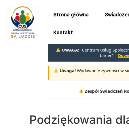
do
treści
Strona główna
Świadczen
Kontakt
UWAGA:
Centrum Usług Społeczny
barier”.
Dowie
Uwaga!
Wydawanie żywności w sie
Terminy:
10.08, 11.08, 12.08 |
Zespół Świadczeń Rodz
Podziękowania dl