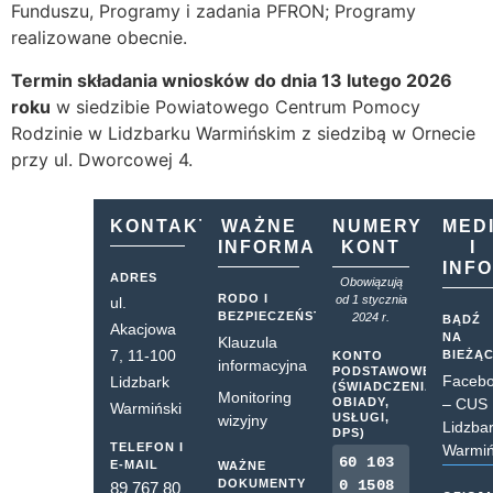
Funduszu, Programy i zadania PFRON; Programy
realizowane obecnie.
Termin składania wniosków do dnia 13 lutego 2026
roku
w siedzibie Powiatowego Centrum Pomocy
Rodzinie w Lidzbarku Warmińskim z siedzibą w Ornecie
przy ul. Dworcowej 4.
KONTAKT
WAŻNE
NUMERY
MED
INFORMACJE
KONT
I
INF
ADRES
Obowiązują
RODO I
od 1 stycznia
ul.
BEZPIECZEŃSTWO
2024 r.
BĄDŹ
Akacjowa
NA
Klauzula
7, 11-100
BIEŻĄ
KONTO
informacyjna
PODSTAWOWE
Faceb
Lidzbark
(ŚWIADCZENIA,
Monitoring
OBIADY,
– CUS
Warmiński
USŁUGI,
wizyjny
Lidzba
DPS)
TELEFON I
Warmiń
60 103
E-MAIL
WAŻNE
DOKUMENTY
0 1508
89 767 80