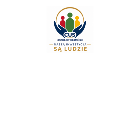
do
treści
Zespół Świadcze