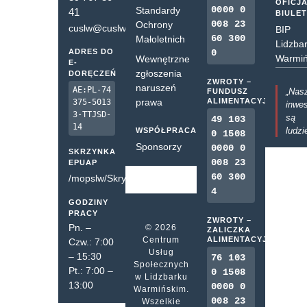
OFICJ
0000 0
Standardy
41
BIULE
008 23
Ochrony
cuslw@cuslw.pl
BIP
60 300
Małoletnich
Lidzba
ADRES DO
0
Warmiń
Wewnętrzne
E-
zgłoszenia
DORĘCZEŃ
ZWROTY –
naruszeń
AE:PL-74
„Nas
FUNDUSZ
prawa
ALIMENTACYJNY
375-5013
inwes
3-TTJSD-
są
49 103
14
ludzi
WSPÓŁPRACA
0 1508
Sponsorzy
0000 0
SKRZYNKA
008 23
EPUAP
60 300
/mopslw/SkrytkaESP
4
GODZINY
PRACY
ZWROTY –
Pn. –
© 2026
ZALICZKA
Centrum
ALIMENTACYJNA
Czw.: 7:00
Usług
– 15:30
76 103
Społecznych
Pt.: 7:00 –
0 1508
w Lidzbarku
13:00
0000 0
Warmińskim.
008 23
Wszelkie