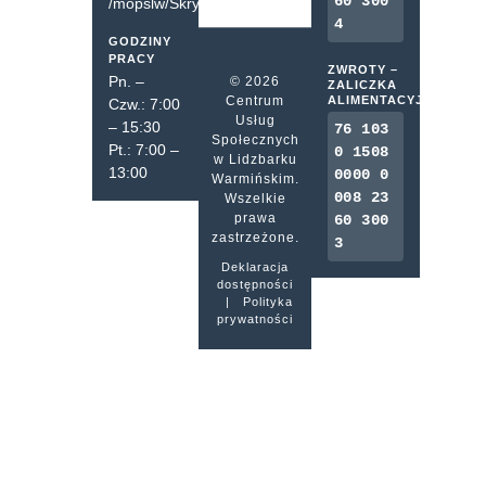
60 300
/mopslw/SkrytkaESP
4
GODZINY
PRACY
ZWROTY –
Pn. –
© 2026
ZALICZKA
Centrum
ALIMENTACYJNA
Czw.: 7:00
Usług
– 15:30
76 103
Społecznych
Pt.: 7:00 –
0 1508
w Lidzbarku
13:00
0000 0
Warmińskim.
008 23
Wszelkie
prawa
60 300
zastrzeżone.
3
Deklaracja
dostępności
|
Polityka
prywatności