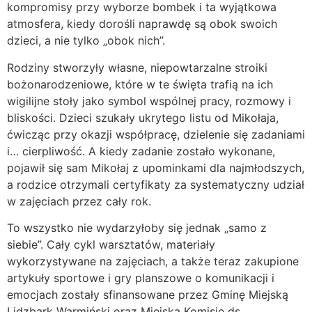
kompromisy przy wyborze bombek i ta wyjątkowa
atmosfera, kiedy dorośli naprawdę są obok swoich
dzieci, a nie tylko „obok nich”.
Rodziny stworzyły własne, niepowtarzalne stroiki
bożonarodzeniowe, które w te święta trafią na ich
wigilijne stoły jako symbol wspólnej pracy, rozmowy i
bliskości. Dzieci szukały ukrytego listu od Mikołaja,
ćwicząc przy okazji współpracę, dzielenie się zadaniami
i… cierpliwość. A kiedy zadanie zostało wykonane,
pojawił się sam Mikołaj z upominkami dla najmłodszych,
a rodzice otrzymali certyfikaty za systematyczny udział
w zajęciach przez cały rok.
To wszystko nie wydarzyłoby się jednak „samo z
siebie”. Cały cykl warsztatów, materiały
wykorzystywane na zajęciach, a także teraz zakupione
artykuły sportowe i gry planszowe o komunikacji i
emocjach zostały sfinansowane przez Gminę Miejską
Lidzbark Warmiński oraz Miejską Komisję ds.