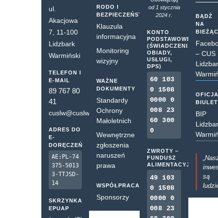
RODO I
od 1 stycznia
ul.
BEZPIECZEŃSTWO
2024 r.
BĄDŹ
Akacjowa
NA
Klauzula
7, 11-100
BIEŻĄ
KONTO
informacyjna
PODSTAWOWE
Faceb
Lidzbark
(ŚWIADCZENIA,
Monitoring
OBIADY,
– CUS
Warmiński
USŁUGI,
wizyjny
Lidzba
DPS)
TELEFON I
Warmiń
60 103
E-MAIL
WAŻNE
DOKUMENTY
0 1508
89 767 80
OFICJ
0000 0
Standardy
41
BIULE
008 23
Ochrony
cuslw@cuslw.pl
BIP
60 300
Małoletnich
Lidzba
ADRES DO
0
Warmiń
Wewnętrzne
E-
zgłoszenia
DORĘCZEŃ
ZWROTY –
naruszeń
AE:PL-74
„Nas
FUNDUSZ
prawa
ALIMENTACYJNY
375-5013
inwes
3-TTJSD-
są
49 103
14
ludzi
WSPÓŁPRACA
0 1508
Sponsorzy
0000 0
SKRZYNKA
008 23
EPUAP