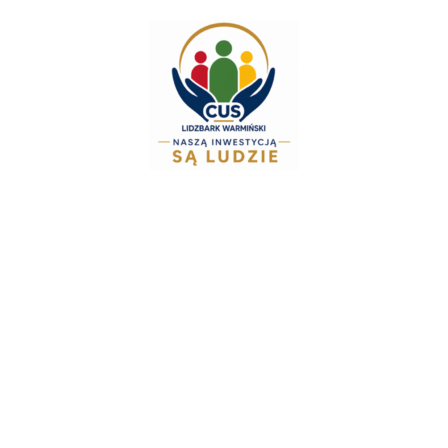
do
treści
Zespół Świadczeń