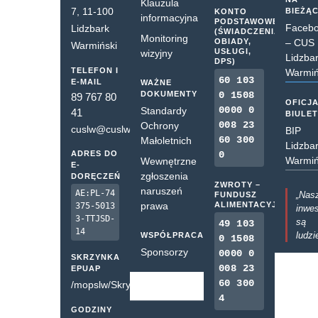
Klauzula
7, 11-100
BIEŻĄ
KONTO
informacyjna
PODSTAWOWE
Faceb
Lidzbark
(ŚWIADCZENIA,
Monitoring
OBIADY,
– CUS
Warmiński
USŁUGI,
wizyjny
Lidzba
DPS)
TELEFON I
Warmiń
60 103
E-MAIL
WAŻNE
DOKUMENTY
0 1508
89 767 80
OFICJ
0000 0
Standardy
41
BIULE
008 23
Ochrony
cuslw@cuslw.pl
BIP
60 300
Małoletnich
Lidzba
ADRES DO
0
Warmiń
Wewnętrzne
E-
zgłoszenia
DORĘCZEŃ
ZWROTY –
naruszeń
AE:PL-74
„Nas
FUNDUSZ
prawa
ALIMENTACYJNY
375-5013
inwes
3-TTJSD-
są
49 103
14
ludzi
WSPÓŁPRACA
0 1508
Sponsorzy
0000 0
SKRZYNKA
008 23
EPUAP
60 300
/mopslw/SkrytkaESP
4
GODZINY