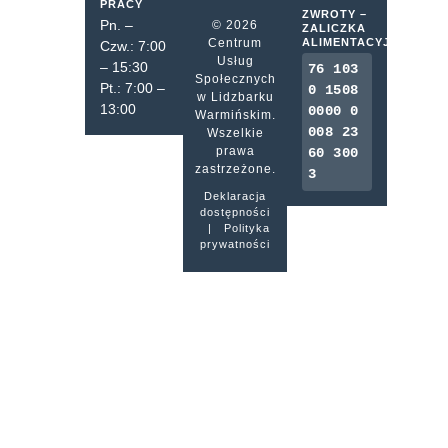
PRACY
ZWROTY –
Pn. –
© 2026
ZALICZKA
Centrum
ALIMENTACYJNA
Czw.: 7:00
Usług
– 15:30
76 103
Społecznych
Pt.: 7:00 –
0 1508
w Lidzbarku
13:00
0000 0
Warmińskim.
008 23
Wszelkie
prawa
60 300
zastrzeżone.
3
Deklaracja
dostępności
|
Polityka
prywatności