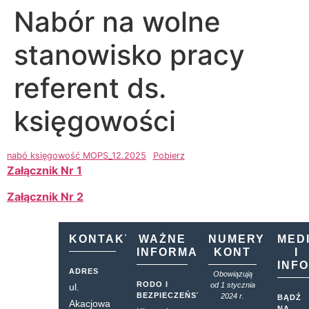
Nabór na wolne
stanowisko pracy
referent ds.
księgowości
nabó księgowość MOPS_12.2025
Pobierz
Załącznik Nr 1
Załącznik Nr 2
KONTAKT
WAŻNE
NUMERY
MED
INFORMACJE
KONT
I
INF
ADRES
Obowiązują
RODO I
od 1 stycznia
ul.
BEZPIECZEŃSTWO
2024 r.
BĄDŹ
Akacjowa
NA