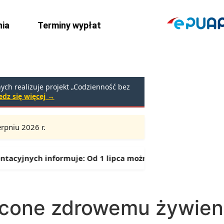
ia
Terminy wypłat
ch realizuje projekt „Codzienność bez
dz się więcej →
rpniu 2026 r.
🕒
Godziny:
9:00 – 16:30 (przerwa: 13:00 – 13:30)
cyjnych informuje:
Od 1 lipca można składać wnioski o świ
ęcone zdrowemu żywien