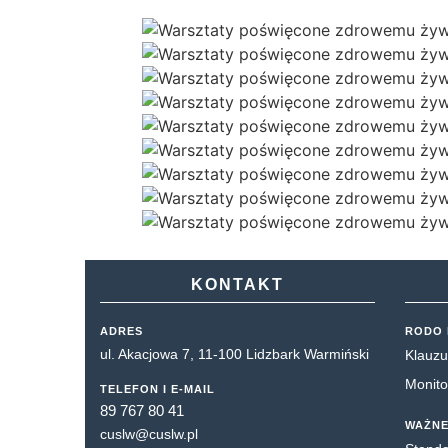
KONTAKT
ADRES
RODO 
ul. Akacjowa 7, 11-100 Lidzbark Warmiński
Klauzu
Monito
TELEFON I E-MAIL
89 767 80 41
WAŻNE
cuslw@cuslw.pl