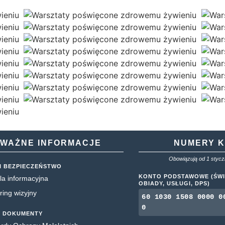
WAŻNE INFORMACJE
NUMERY 
Obowiązują od 1 styczn
I BEZPIECZEŃSTWO
KONTO PODSTAWOWE (ŚWI
la informacyjna
OBIADY, USŁUGI, DPS)
ring wizyjny
60 1030 1508 0000 0
0
 DOKUMENTY