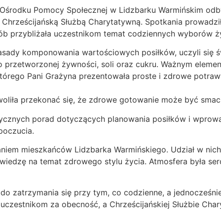
im Ośrodku Pomocy Społecznej w Lidzbarku Warmińskim od
 Chrześcijańską Służbą Charytatywną. Spotkania prowadzi
osób przybliżała uczestnikom temat codziennych wyborów ż
asady komponowania wartościowych posiłków, uczyli się 
 przetworzonej żywności, soli oraz cukru. Ważnym elemen
órego Pani Grażyna prezentowała proste i zdrowe potra
woliła przekonać się, że zdrowe gotowanie może być smacz
tycznych porad dotyczących planowania posiłków i wprowa
poczucia.
aniem mieszkańców Lidzbarka Warmińskiego. Udział w nic
wiedzę na temat zdrowego stylu życia. Atmosfera była ser
ą do zatrzymania się przy tym, co codzienne, a jednocześn
uczestnikom za obecność, a Chrześcijańskiej Służbie Char