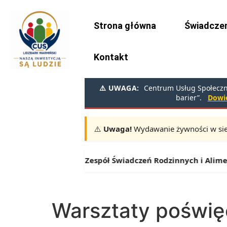
do
treści
Strona główna
Świadczen
Kontakt
⚠️ UWAGA:
Centrum Usług Społeczny
barier”.
Dowie
⚠️
Uwaga!
Wydawanie żywności w sie
📦
Terminy:
10.08, 11.08, 12.08 | 
⚠️
Zespół Świadczeń Rodzinnych i Alimenta
Warsztaty poświ