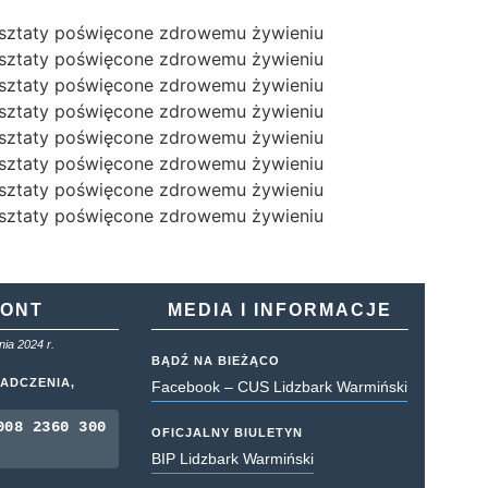
KONT
MEDIA I INFORMACJE
ia 2024 r.
BĄDŹ NA BIEŻĄCO
ADCZENIA,
Facebook – CUS Lidzbark Warmiński
008 2360 300
OFICJALNY BIULETYN
BIP Lidzbark Warmiński