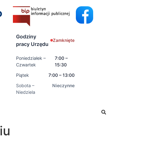
Godziny
Zamknięte
pracy Urzędu
Poniedziałek –
7:00 –
Czwartek
15:30
Piątek
7:00 – 13:00
Sobota –
Nieczynne
Niedziela
adczenia rodzinne oraz świadczenia z funduszu alimentacyj
iu