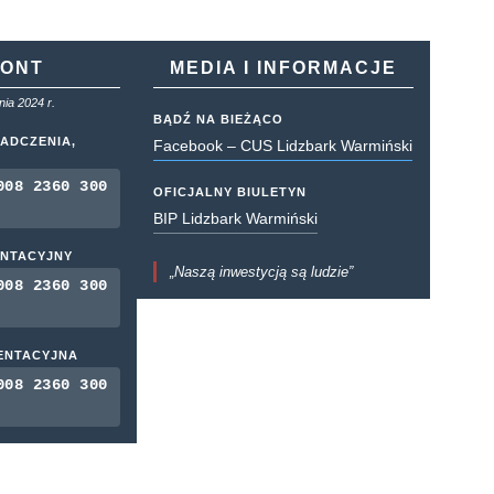
KONT
MEDIA I INFORMACJE
ia 2024 r.
BĄDŹ NA BIEŻĄCO
ADCZENIA,
Facebook – CUS Lidzbark Warmiński
008 2360 300
OFICJALNY BIULETYN
BIP Lidzbark Warmiński
ENTACYJNY
„Naszą inwestycją są ludzie”
008 2360 300
MENTACYJNA
008 2360 300