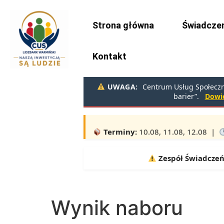
do
treści
Strona główna
Świadczen
Kontakt
UWAGA:
Centrum Usług Społeczny
barier”.
Dowie
Uwaga!
Wydawanie żywności w sie
Terminy:
10.08, 11.08, 12.08 |
Zespół Świadczeń R
Wynik naboru