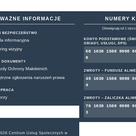
WAŻNE INFORMACJE
NUMERY 
Obowiązują od 1 styczn
I BEZPIECZEŃSTWO
KONTO PODSTAWOWE (ŚWI
la informacyjna
OBIADY, USŁUGI, DPS)
ring wizyjny
60 1030 1508 0000 0
0
 DOKUMENTY
rdy Ochrony Małoletnich
ZWROTY – FUNDUSZ ALIM
rzne zgłoszenia naruszeń prawa
49 1030 1508 0000 0
4
ŁPRACA
orzy
ZWROTY – ZALICZKA ALI
76 1030 1508 0000 0
3
2026 Centrum Usług Społecznych w