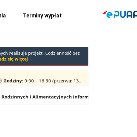
ia
Terminy wypłat
ch realizuje projekt „Codzienność bez
dz się więcej →
rpniu 2026 r.
Godziny:
9:00 – 16:30 (przerwa: 13:00 – 13:30)
odzinnych i Alimentacyjnych informuje:
Od 1 lipca można s