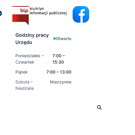
Godziny pracy
Otwarte
Urzędu
Poniedziałek –
7:00 –
Czwartek
15:30
Piątek
7:00 – 13:00
Sobota –
Nieczynne
Niedziela
kładać wnioski o świadczenia rodzinne oraz świadczenia z