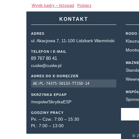
Wynik kadry – listopad
Pobierz
KONTAKT
ADRES
RODO 
ul. Akacjowa 7, 11-100 Lidzbark Warmiński
Klauzu
Monito
TELEFON I E-MAIL
89 767 80 41
WAŻNE
cuslw@cuslw.pl
Standa
ADRES DO E-DORĘCZEŃ
Wewnęt
AE:PL-74375-50133-TTJSD-14
WSPÓ
SKRZYNKA EPUAP
Spons
/mopslw/SkrytkaESP
GODZINY PRACY
Pn. – Czw.: 7:00 – 15:30
Pt.: 7:00 – 13:00
© 