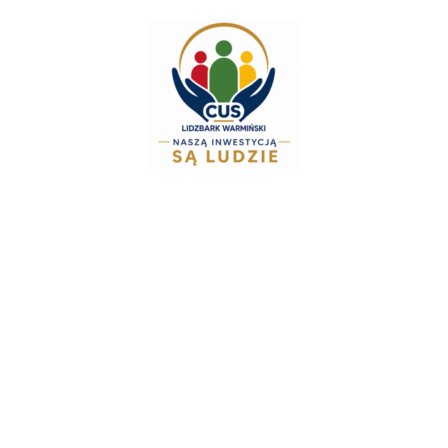
do
treści
Zespół Świadczeń Rod