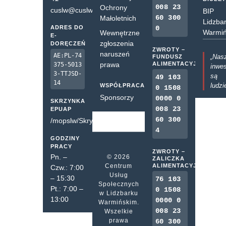
008 23
Ochrony
cuslw@cuslw.pl
BIP
60 300
Małoletnich
Lidzba
ADRES DO
0
Warmiń
Wewnętrzne
E-
zgłoszenia
DORĘCZEŃ
ZWROTY –
naruszeń
AE:PL-74
„Nas
FUNDUSZ
prawa
ALIMENTACYJNY
375-5013
inwes
3-TTJSD-
są
49 103
14
ludzi
WSPÓŁPRACA
0 1508
Sponsorzy
0000 0
SKRZYNKA
008 23
EPUAP
60 300
/mopslw/SkrytkaESP
4
GODZINY
PRACY
ZWROTY –
Pn. –
© 2026
ZALICZKA
Centrum
ALIMENTACYJNA
Czw.: 7:00
Usług
– 15:30
76 103
Społecznych
Pt.: 7:00 –
0 1508
w Lidzbarku
13:00
0000 0
Warmińskim.
008 23
Wszelkie
prawa
60 300