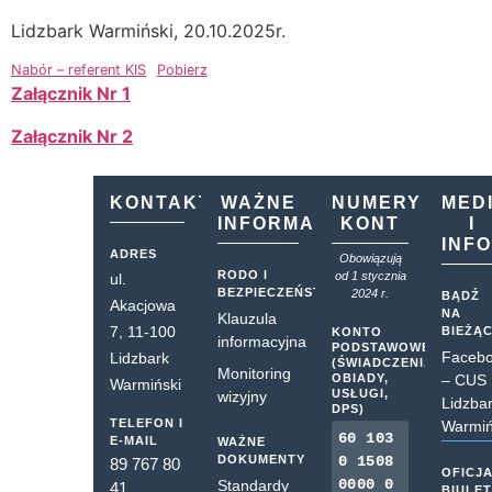
Lidzbark Warmiński, 20.10.2025r.
Nabór – referent KIS
Pobierz
Załącznik Nr 1
Załącznik Nr 2
KONTAKT
WAŻNE
NUMERY
MED
INFORMACJE
KONT
I
INF
ADRES
Obowiązują
RODO I
od 1 stycznia
ul.
BEZPIECZEŃSTWO
2024 r.
BĄDŹ
Akacjowa
NA
Klauzula
7, 11-100
BIEŻĄ
KONTO
informacyjna
PODSTAWOWE
Faceb
Lidzbark
(ŚWIADCZENIA,
Monitoring
OBIADY,
– CUS
Warmiński
USŁUGI,
wizyjny
Lidzba
DPS)
TELEFON I
Warmiń
60 103
E-MAIL
WAŻNE
DOKUMENTY
0 1508
89 767 80
OFICJ
0000 0
Standardy
41
BIULE