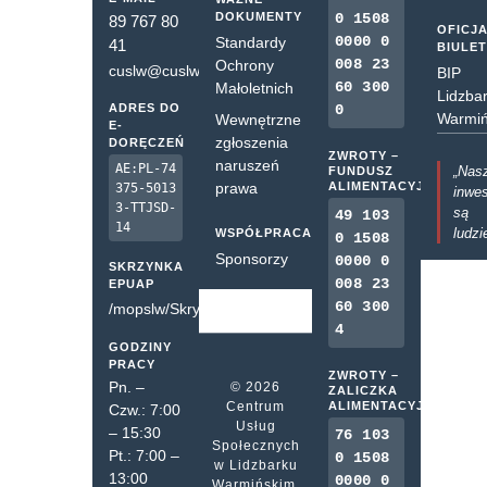
DOKUMENTY
0 1508
89 767 80
OFICJ
0000 0
Standardy
41
BIULE
008 23
Ochrony
cuslw@cuslw.pl
BIP
60 300
Małoletnich
Lidzba
ADRES DO
0
Warmiń
Wewnętrzne
E-
zgłoszenia
DORĘCZEŃ
ZWROTY –
naruszeń
AE:PL-74
„Nas
FUNDUSZ
prawa
ALIMENTACYJNY
375-5013
inwes
3-TTJSD-
są
49 103
14
ludzi
WSPÓŁPRACA
0 1508
Sponsorzy
0000 0
SKRZYNKA
008 23
EPUAP
60 300
/mopslw/SkrytkaESP
4
GODZINY
PRACY
ZWROTY –
Pn. –
© 2026
ZALICZKA
Centrum
ALIMENTACYJNA
Czw.: 7:00
Usług
– 15:30
76 103
Społecznych
Pt.: 7:00 –
0 1508
w Lidzbarku
13:00
0000 0
Warmińskim.