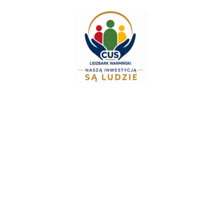
do
treści
Zespół Świadczeń 