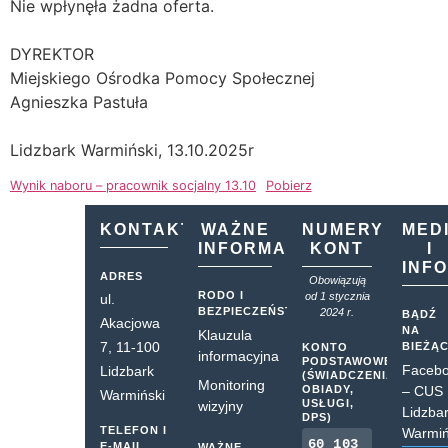
Nie wpłynęła żadna oferta.
DYREKTOR
Miejskiego Ośrodka Pomocy Społecznej
Agnieszka Pastuła
Lidzbark Warmiński, 13.10.2025r
Wynik naboru – pracownik socjalny 13.10
Pobierz
KONTAKT
WAŻNE
NUMERY
MED
INFORMACJE
KONT
I
INF
ADRES
Obowiązują
RODO I
od 1 stycznia
ul.
BEZPIECZEŃSTWO
2024 r.
BĄDŹ
Akacjowa
NA
Klauzula
7, 11-100
BIEŻĄ
KONTO
informacyjna
PODSTAWOWE
Faceb
Lidzbark
(ŚWIADCZENIA,
Monitoring
OBIADY,
– CUS
Warmiński
USŁUGI,
wizyjny
Lidzba
DPS)
TELEFON I
Warmiń
60 103
E-MAIL
WAŻNE