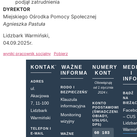
podjął zatrudnienia
DYREKTOR
Miejskiego Ośrodka Pomocy Społecznej
Agnieszka Pastuła
Lidzbark Warmiński,
04.09.2025r.
wyniki pracownik socjalny
Pobierz
KONTAKT
WAŻNE
NUMERY
MED
INFORMACJE
KONT
I
INF
ADRES
Obowiązują
RODO I
od 1 stycznia
ul.
BEZPIECZEŃSTWO
2024 r.
BĄDŹ
Akacjowa
NA
Klauzula
7, 11-100
BIEŻĄ
KONTO
informacyjna
PODSTAWOWE
Faceb
Lidzbark
(ŚWIADCZENIA,
Monitoring
OBIADY,
– CUS
Warmiński
USŁUGI,
wizyjny
Lidzba
DPS)
TELEFON I
Warmiń
60 103
E-MAIL
WAŻNE