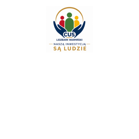
do
treści
Zespół Świadc