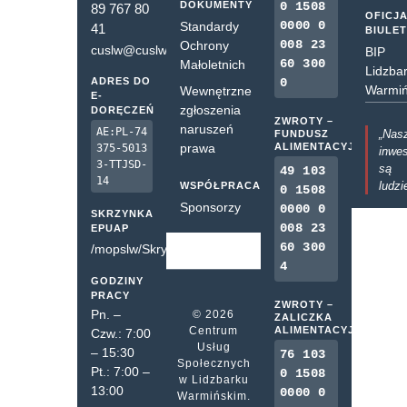
DOKUMENTY
0 1508
89 767 80
OFICJ
0000 0
Standardy
41
BIULE
008 23
Ochrony
cuslw@cuslw.pl
BIP
60 300
Małoletnich
Lidzba
ADRES DO
0
Warmiń
Wewnętrzne
E-
zgłoszenia
DORĘCZEŃ
ZWROTY –
naruszeń
AE:PL-74
„Nas
FUNDUSZ
prawa
ALIMENTACYJNY
375-5013
inwes
3-TTJSD-
są
49 103
14
ludzi
WSPÓŁPRACA
0 1508
Sponsorzy
0000 0
SKRZYNKA
008 23
EPUAP
60 300
/mopslw/SkrytkaESP
4
GODZINY
PRACY
ZWROTY –
Pn. –
© 2026
ZALICZKA
Centrum
ALIMENTACYJNA
Czw.: 7:00
Usług
– 15:30
76 103
Społecznych
Pt.: 7:00 –
0 1508
w Lidzbarku
13:00
0000 0
Warmińskim.