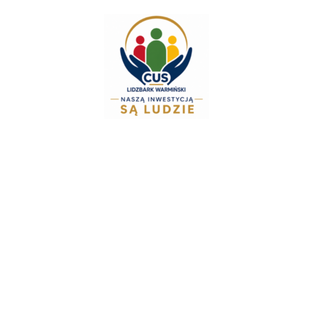
do
treści
Zespół Świadczeń Rodzinnych