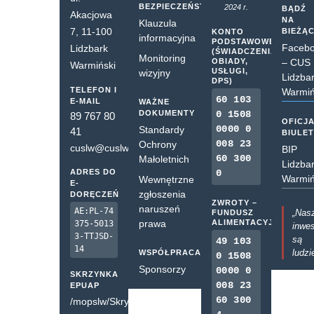
BEZPIECZEŃSTWO
2024 r.
BĄDŹ
Akacjowa
NA
Klauzula
7, 11-100
BIEŻĄ
KONTO
informacyjna
PODSTAWOWE
Faceb
Lidzbark
(ŚWIADCZENIA,
Monitoring
OBIADY,
– CUS
Warmiński
USŁUGI,
wizyjny
Lidzba
DPS)
TELEFON I
Warmiń
60 103
E-MAIL
WAŻNE
DOKUMENTY
0 1508
89 767 80
OFICJ
0000 0
Standardy
41
BIULE
008 23
Ochrony
cuslw@cuslw.pl
BIP
60 300
Małoletnich
Lidzba
ADRES DO
0
Warmiń
Wewnętrzne
E-
zgłoszenia
DORĘCZEŃ
ZWROTY –
naruszeń
AE:PL-74
„Nas
FUNDUSZ
prawa
ALIMENTACYJNY
375-5013
inwes
3-TTJSD-
są
49 103
14
ludzi
WSPÓŁPRACA
0 1508
Sponsorzy
0000 0
SKRZYNKA
008 23
EPUAP
60 300
/mopslw/SkrytkaESP