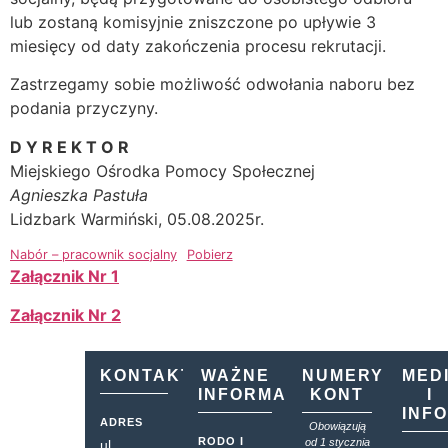
lub zostaną komisyjnie zniszczone po upływie 3
miesięcy od daty zakończenia procesu rekrutacji.
Zastrzegamy sobie możliwość odwołania naboru bez
podania przyczyny.
D Y R E K T O R
Miejskiego Ośrodka Pomocy Społecznej
Agnieszka Pastuła
Lidzbark Warmiński, 05.08.2025r.
Nabór – pracownik socjalny
Pobierz
Załącznik Nr 1
Załącznik Nr 2
KONTAKT
WAŻNE
NUMERY
MED
INFORMACJE
KONT
I
INF
ADRES
Obowiązują
RODO I
od 1 stycznia
ul.