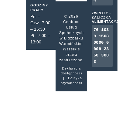
4
GODZINY
PRACY
ZWROTY –
Pn. –
© 2026
ZALICZKA
Centrum
ALIMENTACYJNA
Czw.: 7:00
Usług
– 15:30
76 103
Społecznych
Pt.: 7:00 –
0 1508
w Lidzbarku
13:00
0000 0
Warmińskim.
008 23
Wszelkie
prawa
60 300
zastrzeżone.
3
Deklaracja
dostępności
|
Polityka
prywatności