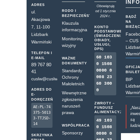
INF
ADRES
Obowiązują
RODO I
od 1 stycznia
ul.
BEZPIECZEŃSTWO
2024 r.
BĄDŹ
Akacjowa
NA
Klauzula
7, 11-100
BIEŻĄ
KONTO
informacyjna
PODSTAWOWE
Faceb
Lidzbark
(ŚWIADCZENIA,
Monitoring
OBIADY,
– CUS
Warmiński
USŁUGI,
wizyjny
Lidzba
DPS)
TELEFON I
Warmiń
60 103
E-MAIL
WAŻNE
DOKUMENTY
0 1508
89 767 80
OFICJ
0000 0
Standardy
41
BIULE
008 23
Ochrony
cuslw@cuslw.pl
BIP
60 300
Małoletnich
Lidzba
ADRES DO
0
Warmiń
Wewnętrzne
E-
zgłoszenia
DORĘCZEŃ
ZWROTY –
naruszeń
AE:PL-74
„Nas
FUNDUSZ
prawa
ALIMENTACYJNY
375-5013
inwes
3-TTJSD-
są
49 103
14
ludzi
WSPÓŁPRACA
0 1508
Sponsorzy
0000 0
SKRZYNKA