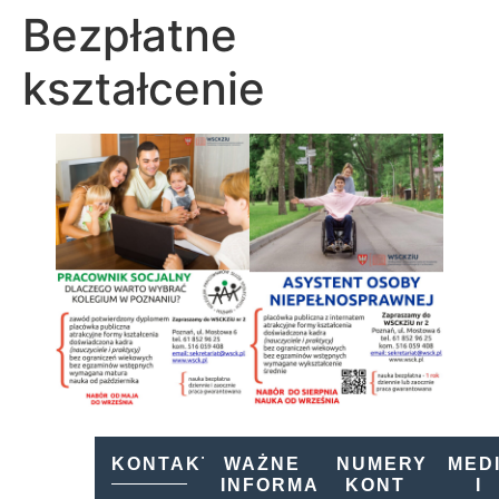
Bezpłatne
kształcenie
KONTAKT
WAŻNE
NUMERY
MED
INFORMACJE
KONT
I