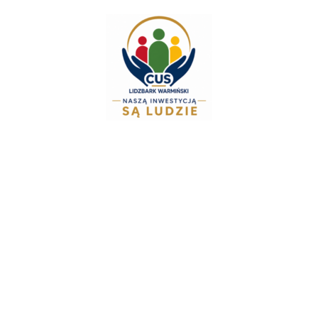
do
treści
Zespół Świadczeń 