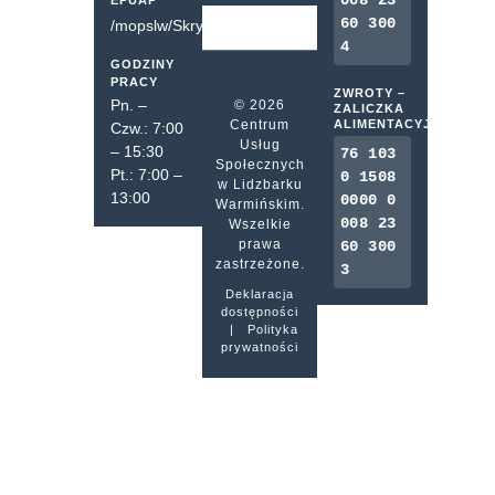
008 23
EPUAP
60 300
/mopslw/SkrytkaESP
4
GODZINY
PRACY
ZWROTY –
Pn. –
© 2026
ZALICZKA
Centrum
ALIMENTACYJNA
Czw.: 7:00
Usług
– 15:30
76 103
Społecznych
Pt.: 7:00 –
0 1508
w Lidzbarku
13:00
0000 0
Warmińskim.
008 23
Wszelkie
prawa
60 300
zastrzeżone.
3
Deklaracja
dostępności
|
Polityka
prywatności