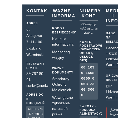
KONTAKT
WAŻNE
NUMERY
MED
INFORMACJE
KONT
I
INF
ADRES
Obowiązują
RODO I
od 1 stycznia
ul.
BEZPIECZEŃSTWO
2024 r.
BĄDŹ
Akacjowa
NA
Klauzula
7, 11-100
BIEŻĄ
KONTO
informacyjna
PODSTAWOWE
Faceb
Lidzbark
(ŚWIADCZENIA,
Monitoring
OBIADY,
– CUS
Warmiński
USŁUGI,
wizyjny
Lidzba
DPS)
TELEFON I
Warmiń
60 103
E-MAIL
WAŻNE
DOKUMENTY
0 1508
89 767 80
OFICJ
0000 0
Standardy
41
BIULE
008 23
Ochrony
cuslw@cuslw.pl
BIP
60 300
Małoletnich
Lidzba
ADRES DO
0
Warmiń
Wewnętrzne
E-
zgłoszenia
DORĘCZEŃ
ZWROTY –
naruszeń
AE:PL-74
„Nas
FUNDUSZ
prawa
ALIMENTACYJNY
375-5013
inwes