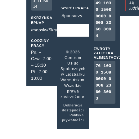
3-TTJSD-
są
49 103
14
ludzi
WSPÓŁPRACA
0 1508
Sponsorzy
0000 0
SKRZYNKA
008 23
EPUAP
60 300
/mopslw/SkrytkaESP
4
GODZINY
PRACY
ZWROTY –
Pn. –
© 2026
ZALICZKA
Centrum
ALIMENTACYJNA
Czw.: 7:00
Usług
– 15:30
76 103
Społecznych
Pt.: 7:00 –
0 1508
w Lidzbarku
13:00
0000 0
Warmińskim.
008 23
Wszelkie
prawa
60 300
zastrzeżone.
3
Deklaracja
dostępności
|
Polityka
prywatności