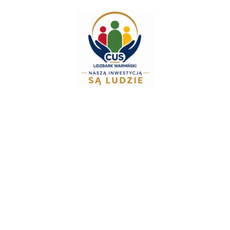
do
treści
Zespół Świadczeń Rodz