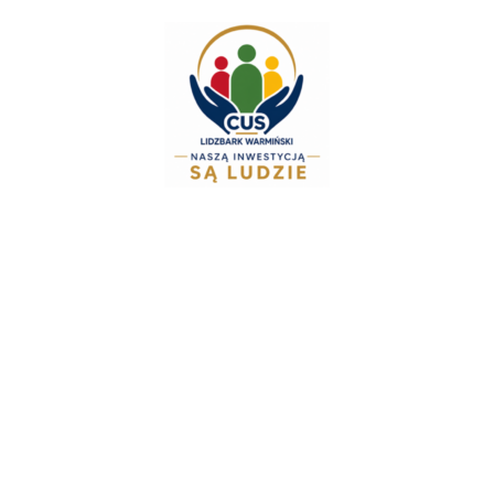
do
treści
Zespół Świadczeń Ro