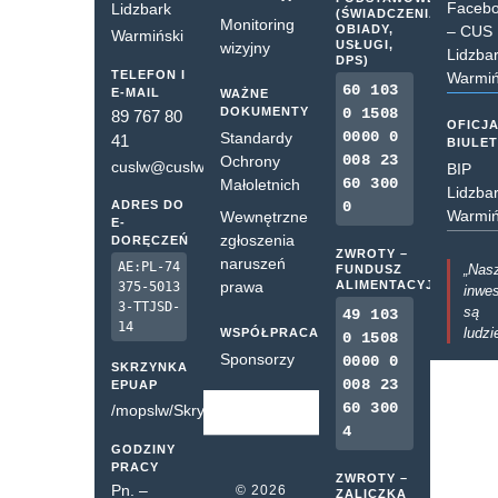
Faceb
Lidzbark
(ŚWIADCZENIA,
Monitoring
OBIADY,
– CUS
Warmiński
USŁUGI,
wizyjny
Lidzba
DPS)
TELEFON I
Warmiń
60 103
E-MAIL
WAŻNE
DOKUMENTY
0 1508
89 767 80
OFICJ
0000 0
Standardy
41
BIULE
008 23
Ochrony
cuslw@cuslw.pl
BIP
60 300
Małoletnich
Lidzba
ADRES DO
0
Warmiń
Wewnętrzne
E-
zgłoszenia
DORĘCZEŃ
ZWROTY –
naruszeń
AE:PL-74
„Nas
FUNDUSZ
prawa
ALIMENTACYJNY
375-5013
inwes
3-TTJSD-
są
49 103
14
ludzi
WSPÓŁPRACA
0 1508
Sponsorzy
0000 0
SKRZYNKA
008 23
EPUAP
60 300
/mopslw/SkrytkaESP
4
GODZINY
PRACY
ZWROTY –
Pn. –
© 2026
ZALICZKA