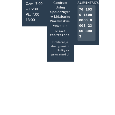
Centrum
ALIMENTACYJNA
Czw.: 7:00
Usług
– 15:30
76 103
Społecznych
Pt.: 7:00 –
0 1508
w Lidzbarku
13:00
0000 0
Warmińskim.
008 23
Wszelkie
prawa
60 300
zastrzeżone.
3
Deklaracja
dostępności
|
Polityka
prywatności