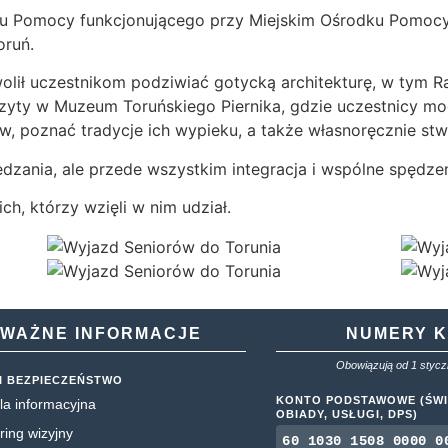
u Pomocy funkcjonującego przy Miejskim Ośrodku Pomocy 
oruń.
ił uczestnikom podziwiać gotycką architekturę, w tym Rat
izyty w Muzeum Toruńskiego Piernika, gdzie uczestnicy mog
, poznać tradycje ich wypieku, a także własnoręcznie stwo
edzania, ale przede wszystkim integracja i wspólne spędze
h, którzy wzięli w nim udział.
WAŻNE INFORMACJE
NUMERY 
Obowiązują od 1 styczn
I BEZPIECZEŃSTWO
KONTO PODSTAWOWE (ŚWI
la informacyjna
OBIADY, USŁUGI, DPS)
ring wizyjny
60 1030 1508 0000 0