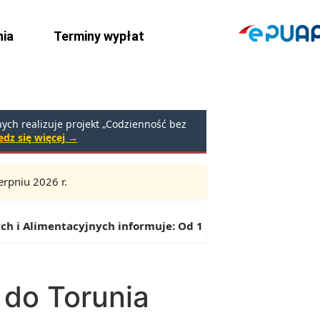
ia
Terminy wypłat
ch realizuje projekt „Codzienność bez
dz się więcej →
rpniu 2026 r.
Godziny:
9:00 – 16:30 (przerwa: 13:00 – 13:30)
i Alimentacyjnych informuje:
Od 1 lipca można składać wni
do Torunia