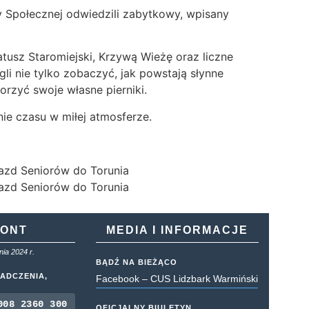
Społecznej odwiedzili zabytkowy, wpisany
usz Staromiejski, Krzywą Wieżę oraz liczne
li nie tylko zobaczyć, jak powstają słynne
rzyć swoje własne pierniki.
nie czasu w miłej atmosferze.
KONT
MEDIA I INFORMACJE
ia 2024 r.
BĄDŹ NA BIEŻĄCO
ADCZENIA,
Facebook – CUS Lidzbark Warmiński
008 2360 300
OFICJALNY BIULETYN