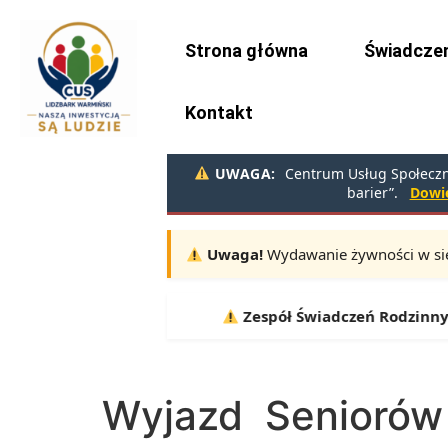
do
treści
Strona główna
Świadczen
Kontakt
UWAGA:
Centrum Usług Społeczny
barier”.
Dowie
Uwaga!
Wydawanie żywności w sie
Terminy:
10.08, 11.08, 12.08 |
Zespół Świadczeń Rodzinnych 
Wyjazd Seniorów 