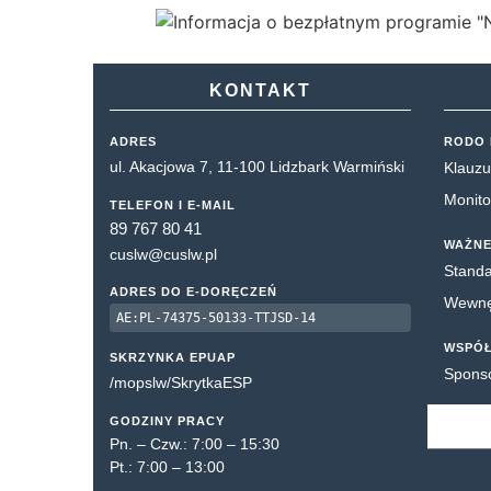
KONTAKT
ADRES
RODO 
ul. Akacjowa 7, 11-100 Lidzbark Warmiński
Klauzu
Monito
TELEFON I E-MAIL
89 767 80 41
WAŻNE
cuslw@cuslw.pl
Standa
ADRES DO E-DORĘCZEŃ
Wewnęt
AE:PL-74375-50133-TTJSD-14
WSPÓ
SKRZYNKA EPUAP
Spons
/mopslw/SkrytkaESP
GODZINY PRACY
Pn. – Czw.: 7:00 – 15:30
Pt.: 7:00 – 13:00