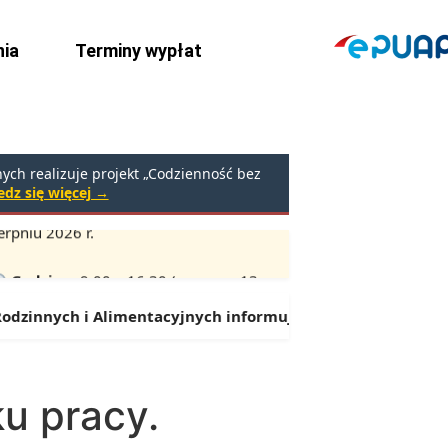
ia
Terminy wypłat
ch realizuje projekt „Codzienność bez
dz się więcej →
rpniu 2026 r.
Godziny:
9:00 – 16:30 (przerwa: 13:00 – 13:30)
zinnych i Alimentacyjnych informuje:
Od 1 lipca można skł
u pracy.