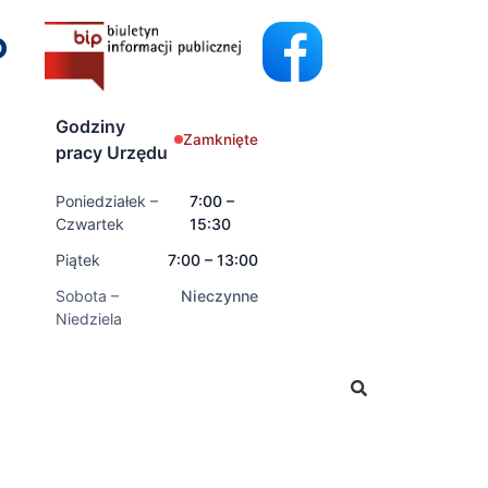
Godziny
Zamknięte
pracy Urzędu
Poniedziałek –
7:00 –
Czwartek
15:30
Piątek
7:00 – 13:00
Sobota –
Nieczynne
Niedziela
adać wnioski o świadczenia rodzinne oraz świadczenia z f