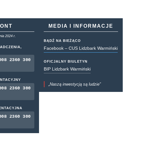
KONT
MEDIA I INFORMACJE
ia 2024 r.
BĄDŹ NA BIEŻĄCO
ADCZENIA,
Facebook – CUS Lidzbark Warmiński
008 2360 300
OFICJALNY BIULETYN
BIP Lidzbark Warmiński
ENTACYJNY
„Naszą inwestycją są ludzie”
008 2360 300
MENTACYJNA
008 2360 300