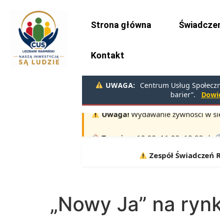
do
treści
Strona główna
Świadczen
Kontakt
UWAGA:
Centrum Usług Społeczny
barier”.
Dowie
Uwaga!
Wydawanie żywności w sie
Terminy:
10.08, 11.08, 12.08 |
Zespół Świadczeń Rod
„Nowy Ja” na rynk