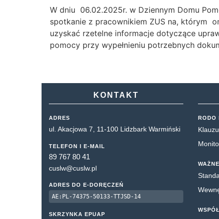
W dniu 06.02.2025r. w Dziennym Domu Pomo
spotkanie z pracownikiem ZUS na, którym om
uzyskać rzetelne informacje dotyczące upraw
pomocy przy wypełnieniu potrzebnych doku
KONTAKT
ADRES
RODO 
ul. Akacjowa 7, 11-100 Lidzbark Warmiński
Klauzu
Monito
TELEFON I E-MAIL
89 767 80 41
WAŻNE
cuslw@cuslw.pl
Standa
ADRES DO E-DORĘCZEŃ
Wewnęt
AE:PL-74375-50133-TTJSD-14
WSPÓ
SKRZYNKA EPUAP