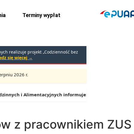
ia
Terminy wypłat
ch realizuje projekt „Codzienność bez
dz się więcej →
rpniu 2026 r.
Godziny:
9:00 – 16:30 (przerwa: 13:00 – 13:30)
nnych i Alimentacyjnych informuje:
Od 1 lipca można skład
ów z pracownikiem ZUS