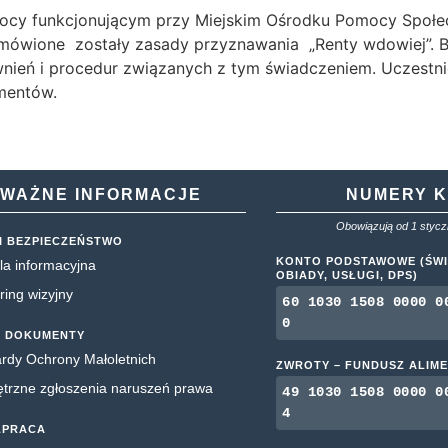
cy funkcjonującym przy Miejskim Ośrodku Pomocy Społec
ówione zostały zasady przyznawania „Renty wdowiej”. By
nień i procedur związanych z tym świadczeniem. Uczestni
mentów.
WAŻNE INFORMACJE
NUMERY 
Obowiązują od 1 styczn
I BEZPIECZEŃSTWO
KONTO PODSTAWOWE (ŚWI
la informacyjna
OBIADY, USŁUGI, DPS)
ring wizyjny
60 1030 1508 0000 0
0
 DOKUMENTY
rdy Ochrony Małoletnich
ZWROTY – FUNDUSZ ALIM
rzne zgłoszenia naruszeń prawa
49 1030 1508 0000 0
4
ŁPRACA