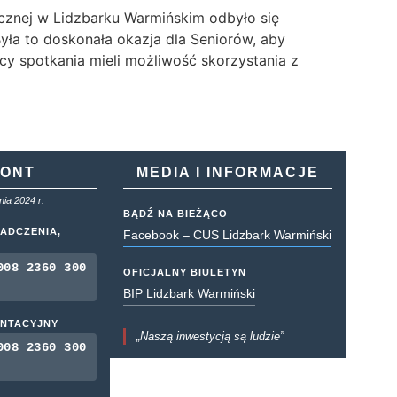
znej w Lidzbarku Warmińskim odbyło się
ła to doskonała okazja dla Seniorów, aby
cy spotkania mieli możliwość skorzystania z
KONT
MEDIA I INFORMACJE
ia 2024 r.
BĄDŹ NA BIEŻĄCO
ADCZENIA,
Facebook – CUS Lidzbark Warmiński
008 2360 300
OFICJALNY BIULETYN
BIP Lidzbark Warmiński
ENTACYJNY
„Naszą inwestycją są ludzie”
008 2360 300