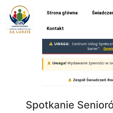
do
treści
Strona główna
Świadczen
Kontakt
UWAGA:
Centrum Usług Społeczny
barier”.
Dowie
Uwaga!
Wydawanie żywności w sie
Terminy:
10.08, 11.08, 12.08 |
Zespół Świadczeń Rodzi
Spotkanie Senior