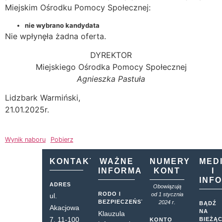
Miejskim Ośrodku Pomocy Społecznej:
nie wybrano kandydata
Nie wpłynęła żadna oferta.
DYREKTOR
Miejskiego Ośrodka Pomocy Społecznej
Agnieszka Pastuła
Lidzbark Warmiński,
21.01.2025r.
Wynik naboru
Pobierz
KONTAKT
WAŻNE
NUMERY
MED
INFORMACJE
KONT
I
INF
ADRES
Obowiązują
RODO I
od 1 stycznia
ul.
BEZPIECZEŃSTWO
2024 r.
BĄDŹ
Akacjowa
NA
Klauzula
7, 11-100
BIEŻĄ
KONTO