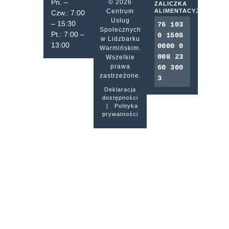
Pn. –
© 2026
ZALICZKA
Centrum
ALIMENTACYJNA
Czw.: 7:00
Usług
– 15:30
76 103
Społecznych
Pt.: 7:00 –
0 1508
w Lidzbarku
13:00
0000 0
Warmińskim.
008 23
Wszelkie
prawa
60 300
zastrzeżone.
3
Deklaracja
dostępności
|
Polityka
prywatności