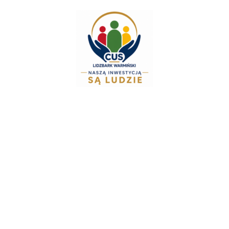
do
treści
Zespół Świadczeń