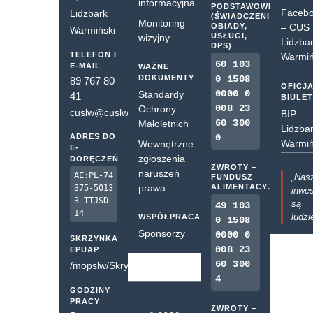
informacyjna
PODSTAWOWE
Faceb
Lidzbark
(ŚWIADCZENIA,
Monitoring
OBIADY,
– CUS
Warmiński
USŁUGI,
wizyjny
Lidzba
DPS)
TELEFON I
Warmiń
60 103
E-MAIL
WAŻNE
DOKUMENTY
0 1508
89 767 80
OFICJ
0000 0
Standardy
41
BIULE
008 23
Ochrony
cuslw@cuslw.pl
BIP
60 300
Małoletnich
Lidzba
ADRES DO
0
Warmiń
Wewnętrzne
E-
zgłoszenia
DORĘCZEŃ
ZWROTY –
naruszeń
AE:PL-74
„Nas
FUNDUSZ
prawa
ALIMENTACYJNY
375-5013
inwes
3-TTJSD-
są
49 103
14
ludzi
WSPÓŁPRACA
0 1508
Sponsorzy
0000 0
SKRZYNKA
008 23
EPUAP
60 300
/mopslw/SkrytkaESP
4
GODZINY
PRACY
ZWROTY –