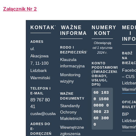
Załącznik Nr 2
KONTAKT
WAŻNE
NUMERY
MED
INFORMACJE
KONT
I
INF
ADRES
Obowiązują
RODO I
od 1 stycznia
ul.
BEZPIECZEŃSTWO
2024 r.
BĄDŹ
Akacjowa
NA
Klauzula
7, 11-100
BIEŻĄ
KONTO
informacyjna
PODSTAWOWE
Faceb
Lidzbark
(ŚWIADCZENIA,
Monitoring
OBIADY,
– CUS
Warmiński
USŁUGI,
wizyjny
Lidzba
DPS)
TELEFON I
Warmiń
60 103
E-MAIL
WAŻNE
DOKUMENTY
0 1508
89 767 80
OFICJ
0000 0
Standardy
41
BIULE
008 23
Ochrony
cuslw@cuslw.pl
BIP
60 300
Małoletnich
Lidzba
ADRES DO
0
Warmiń
Wewnętrzne
E-
zgłoszenia
DORĘCZEŃ