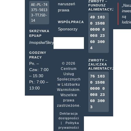
ZWROTY –
naruszeń
AE:PL-74
„Nas
FUNDUSZ
prawa
ALIMENTACYJNY
375-5013
inwes
3-TTJSD-
są
49 103
14
ludzi
WSPÓŁPRACA
0 1508
Sponsorzy
0000 0
SKRZYNKA
008 23
EPUAP
60 300
/mopslw/SkrytkaESP
4
GODZINY
PRACY
ZWROTY –
Pn. –
© 2026
ZALICZKA
Centrum
ALIMENTACYJNA
Czw.: 7:00
Usług
– 15:30
76 103
Społecznych
Pt.: 7:00 –
0 1508
w Lidzbarku
13:00
0000 0
Warmińskim.
008 23
Wszelkie
prawa
60 300
zastrzeżone.
3
Deklaracja
dostępności
|
Polityka
prywatności