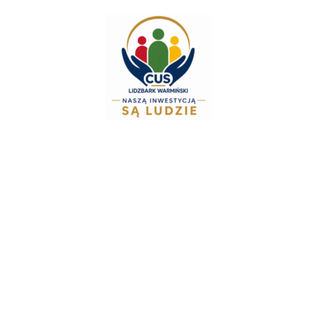
do
treści
Zespół Świadcze