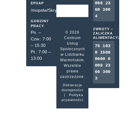
008 23
EPUAP
60 300
/mopslw/SkrytkaESP
4
GODZINY
PRACY
ZWROTY –
Pn. –
© 2026
ZALICZKA
Centrum
ALIMENTACYJNA
Czw.: 7:00
Usług
– 15:30
76 103
Społecznych
Pt.: 7:00 –
0 1508
w Lidzbarku
13:00
0000 0
Warmińskim.
008 23
Wszelkie
prawa
60 300
zastrzeżone.
3
Deklaracja
dostępności
|
Polityka
prywatności