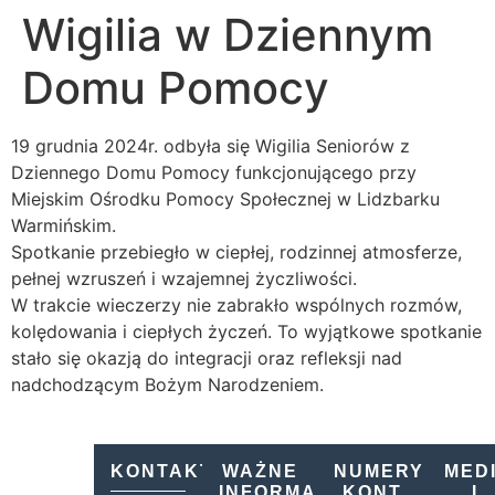
Wigilia w Dziennym
Domu Pomocy
19 grudnia 2024r. odbyła się Wigilia Seniorów z
Dziennego Domu Pomocy funkcjonującego przy
Miejskim Ośrodku Pomocy Społecznej w Lidzbarku
Warmińskim.
Spotkanie przebiegło w ciepłej, rodzinnej atmosferze,
pełnej wzruszeń i wzajemnej życzliwości.
W trakcie wieczerzy nie zabrakło wspólnych rozmów,
kolędowania i ciepłych życzeń. To wyjątkowe spotkanie
stało się okazją do integracji oraz refleksji nad
nadchodzącym Bożym Narodzeniem.
KONTAKT
WAŻNE
NUMERY
MED
INFORMACJE
KONT
I