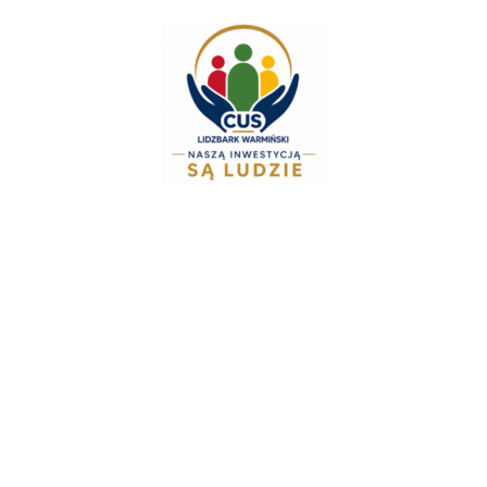
do
treści
Zespół Świadczeń R