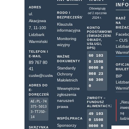
INF
ADRES
Obowiązują
RODO I
od 1 stycznia
ul.
BEZPIECZEŃSTWO
2024 r.
BĄDŹ
Akacjowa
NA
Klauzula
7, 11-100
BIEŻĄ
KONTO
informacyjna
PODSTAWOWE
Faceb
Lidzbark
(ŚWIADCZENIA,
Monitoring
OBIADY,
– CUS
Warmiński
USŁUGI,
wizyjny
Lidzba
DPS)
TELEFON I
Warmiń
60 103
E-MAIL
WAŻNE
DOKUMENTY
0 1508
89 767 80
OFICJ
0000 0
Standardy
41
BIULE
008 23
Ochrony
cuslw@cuslw.pl
BIP
60 300
Małoletnich
Lidzba
ADRES DO
0
Warmiń
Wewnętrzne
E-
zgłoszenia
DORĘCZEŃ
ZWROTY –
naruszeń
AE:PL-74
„Nas
FUNDUSZ
prawa
ALIMENTACYJNY
375-5013
inwes
3-TTJSD-
są
49 103
14
ludzi
WSPÓŁPRACA
0 1508
Sponsorzy
0000 0
SKRZYNKA