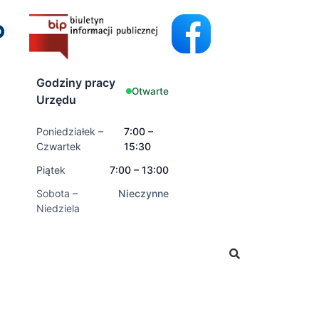
Godziny pracy
Otwarte
Urzędu
Poniedziałek –
7:00 –
Czwartek
15:30
Piątek
7:00 – 13:00
Sobota –
Nieczynne
Niedziela
ać wnioski o świadczenia rodzinne oraz świadczenia z fun