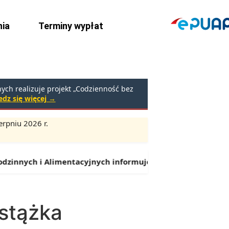
ia
Terminy wypłat
ch realizuje projekt „Codzienność bez
dz się więcej →
rpniu 2026 r.
Godziny:
9:00 – 16:30 (przerwa: 13:00 – 13:30)
nnych i Alimentacyjnych informuje:
Od 1 lipca można skład
stążka