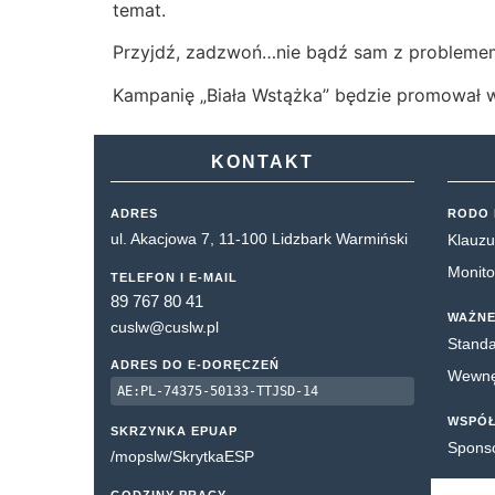
temat.
Przyjdź, zadzwoń…nie bądź sam z probleme
Kampanię „Biała Wstążka” będzie promował w
KONTAKT
ADRES
RODO 
ul. Akacjowa 7, 11-100 Lidzbark Warmiński
Klauzu
Monito
TELEFON I E-MAIL
89 767 80 41
WAŻNE
cuslw@cuslw.pl
Standa
ADRES DO E-DORĘCZEŃ
Wewnęt
AE:PL-74375-50133-TTJSD-14
WSPÓ
SKRZYNKA EPUAP
Spons
/mopslw/SkrytkaESP
GODZINY PRACY