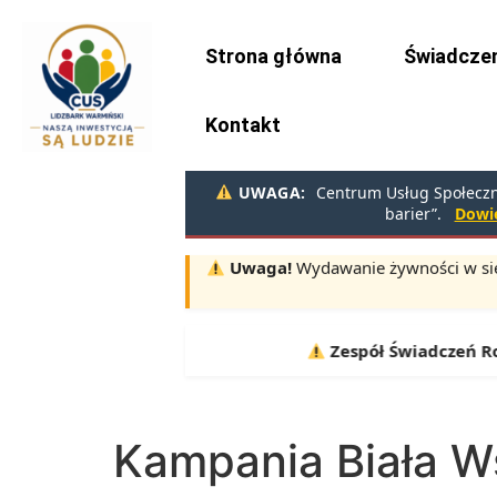
do
treści
Strona główna
Świadczen
Kontakt
UWAGA:
Centrum Usług Społeczny
barier”.
Dowie
Uwaga!
Wydawanie żywności w sie
Terminy:
10.08, 11.08, 12.08 |
Zespół Świadczeń Rodzi
Kampania Biała W