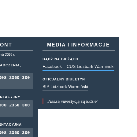
KONT
MEDIA I INFORMACJE
ia 2024 r.
BĄDŹ NA BIEŻĄCO
ADCZENIA,
Facebook – CUS Lidzbark Warmiński
008 2360 300
OFICJALNY BIULETYN
BIP Lidzbark Warmiński
ENTACYJNY
„Naszą inwestycją są ludzie”
008 2360 300
MENTACYJNA
008 2360 300