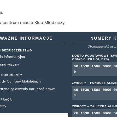
m.
 centrum miasta Klub Młodzieży.
WAŻNE INFORMACJE
NUMERY 
Obowiązują od 1 styczn
I BEZPIECZEŃSTWO
KONTO PODSTAWOWE (ŚWI
la informacyjna
OBIADY, USŁUGI, DPS)
ring wizyjny
60 1030 1508 0000 0
0
 DOKUMENTY
rdy Ochrony Małoletnich
ZWROTY – FUNDUSZ ALIM
rzne zgłoszenia naruszeń prawa
49 1030 1508 0000 0
4
ŁPRACA
orzy
ZWROTY – ZALICZKA ALI
76 1030 1508 0000 0