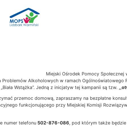
Miejski Ośrodek Pomocy Społecznej w
ia Problemów Alkoholowych w ramach Ogólnoświatowego R
iała Wstążka”. Jedną z inicjatyw tej kampanii są tzw.
,,o
rzymać przemoc domową, zapraszamy na bezpłatne konsult
acyjnego funkcjonującego przy Miejskiej Komisji Rozwiąz
e numer telefonu
502-876-086
, pod którym także będzi