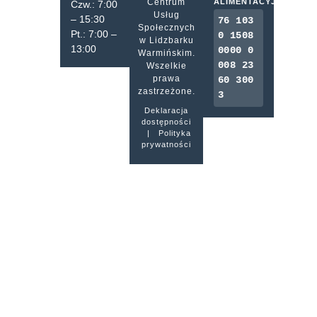
Centrum
ALIMENTACYJNA
Czw.: 7:00
Usług
– 15:30
76 103
Społecznych
Pt.: 7:00 –
0 1508
w Lidzbarku
13:00
0000 0
Warmińskim.
008 23
Wszelkie
prawa
60 300
zastrzeżone.
3
Deklaracja
dostępności
|
Polityka
prywatności