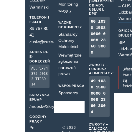
Lidzbark
(ŚWIADCZENIA,
Monitoring
OBIADY,
– CUS
Warmiński
USŁUGI,
wizyjny
Lidzba
DPS)
TELEFON I
Warmiń
60 103
E-MAIL
WAŻNE
DOKUMENTY
0 1508
89 767 80
OFICJ
0000 0
Standardy
41
BIULE
008 23
Ochrony
cuslw@cuslw.pl
BIP
60 300
Małoletnich
Lidzba
ADRES DO
0
Warmiń
Wewnętrzne
E-
zgłoszenia
DORĘCZEŃ
ZWROTY –
naruszeń
AE:PL-74
„Nas
FUNDUSZ
prawa
ALIMENTACYJNY
375-5013
inwes
3-TTJSD-
są
49 103
14
ludzi
WSPÓŁPRACA
0 1508
Sponsorzy
0000 0
SKRZYNKA
008 23
EPUAP
60 300
/mopslw/SkrytkaESP
4
GODZINY
PRACY
ZWROTY –
Pn. –
© 2026
ZALICZKA