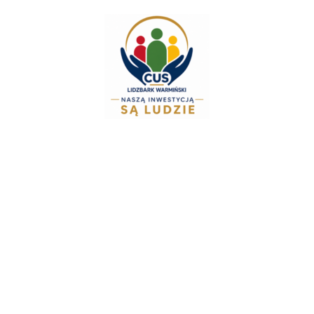
do
treści
Zespół Świadczeń 