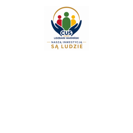
do
treści
Zespół Świadczeń