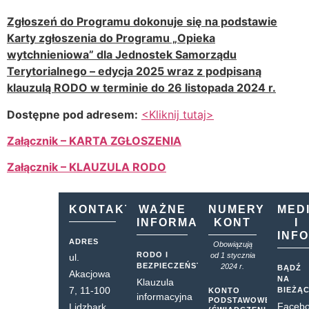
Zgłoszeń do Programu dokonuje się na podstawie
Karty zgłoszenia do Programu „Opieka
wytchnieniowa” dla Jednostek Samorządu
Terytorialnego – edycja 2025 wraz z podpisaną
klauzulą RODO w terminie do 26 listopada 2024 r.
Dostępne pod adresem:
<Kliknij tutaj>
Załącznik – KARTA ZGŁOSZENIA
Załącznik – KLAUZULA RODO
KONTAKT
WAŻNE
NUMERY
MED
INFORMACJE
KONT
I
INF
ADRES
Obowiązują
RODO I
od 1 stycznia
ul.
BEZPIECZEŃSTWO
2024 r.
BĄDŹ
Akacjowa
NA
Klauzula
7, 11-100
BIEŻĄ
KONTO
informacyjna
PODSTAWOWE
Faceb
Lidzbark