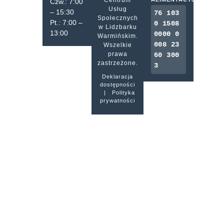
Czw.: 7:00
Usług
– 15:30
76 103
Społecznych
Pt.: 7:00 –
0 1508
w Lidzbarku
13:00
0000 0
Warmińskim.
008 23
Wszelkie
prawa
60 300
zastrzeżone.
3
Deklaracja
dostępności
|
Polityka
prywatności