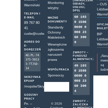
(ŚWIADCZENIA,
Monitoring
OBIADY,
– CUS
Warmiński
USŁUGI,
wizyjny
Lidzba
DPS)
TELEFON I
Warmiń
60 103
E-MAIL
WAŻNE
DOKUMENTY
0 1508
89 767 80
OFICJ
0000 0
Standardy
41
BIULE
008 23
Ochrony
cuslw@cuslw.pl
BIP
60 300
Małoletnich
Lidzba
ADRES DO
0
Warmiń
Wewnętrzne
E-
zgłoszenia
DORĘCZEŃ
ZWROTY –
naruszeń
AE:PL-74
„Nas
FUNDUSZ
prawa
ALIMENTACYJNY
375-5013
inwes
3-TTJSD-
są
49 103
14
ludzi
WSPÓŁPRACA
0 1508
Sponsorzy
0000 0
SKRZYNKA
008 23
EPUAP
60 300
/mopslw/SkrytkaESP
4
GODZINY
PRACY
ZWROTY –
Pn. –
© 2026
ZALICZKA
Centrum
ALIMENTACYJNA