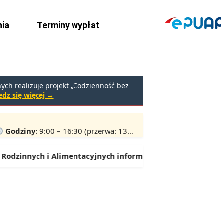
ia
Terminy wypłat
ch realizuje projekt „Codzienność bez
dz się więcej →
rpniu 2026 r.
Godziny:
9:00 – 16:30 (przerwa: 13:00 – 13:30)
odzinnych i Alimentacyjnych informuje:
Od 1 lipca można s