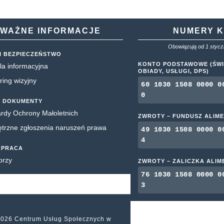
WAŻNE INFORMACJE
NUMERY 
Obowiązują od 1 styczn
I BEZPIECZEŃSTWO
KONTO PODSTAWOWE (ŚWI
la informacyjna
OBIADY, USŁUGI, DPS)
ring wizyjny
60 1030 1508 0000 0
0
 DOKUMENTY
rdy Ochrony Małoletnich
ZWROTY – FUNDUSZ ALIM
rzne zgłoszenia naruszeń prawa
49 1030 1508 0000 0
4
ŁPRACA
orzy
ZWROTY – ZALICZKA ALI
76 1030 1508 0000 0
3
2026 Centrum Usług Społecznych w