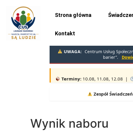
do
treści
Strona główna
Świadczen
Kontakt
UWAGA:
Centrum Usług Społeczny
barier”.
Dowie
Uwaga!
Wydawanie żywności w sie
Terminy:
10.08, 11.08, 12.08 |
Zespół Świadczeń R
Wynik naboru