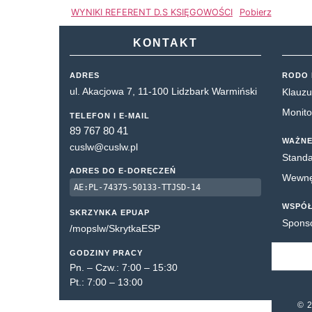
WYNIKI REFERENT D.S KSIĘGOWOŚCI
Pobierz
KONTAKT
ADRES
RODO 
ul. Akacjowa 7, 11-100 Lidzbark Warmiński
Klauzu
Monito
TELEFON I E-MAIL
89 767 80 41
WAŻNE
cuslw@cuslw.pl
Standa
ADRES DO E-DORĘCZEŃ
Wewnęt
AE:PL-74375-50133-TTJSD-14
WSPÓ
SKRZYNKA EPUAP
Spons
/mopslw/SkrytkaESP
GODZINY PRACY
Pn. – Czw.: 7:00 – 15:30
Pt.: 7:00 – 13:00
© 