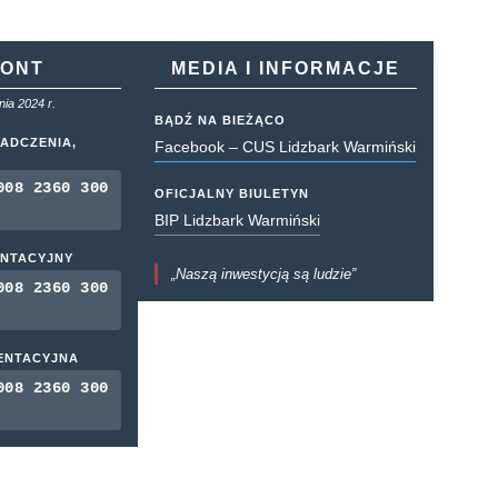
KONT
MEDIA I INFORMACJE
ia 2024 r.
BĄDŹ NA BIEŻĄCO
ADCZENIA,
Facebook – CUS Lidzbark Warmiński
008 2360 300
OFICJALNY BIULETYN
BIP Lidzbark Warmiński
ENTACYJNY
„Naszą inwestycją są ludzie”
008 2360 300
MENTACYJNA
008 2360 300