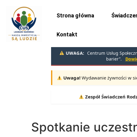
do
treści
Strona główna
Świadczen
Kontakt
UWAGA:
Centrum Usług Społeczny
barier”.
Dowie
Uwaga!
Wydawanie żywności w sie
Terminy:
10.08, 11.08, 12.08 |
Zespół Świadczeń Rodzin
Spotkanie uczestn