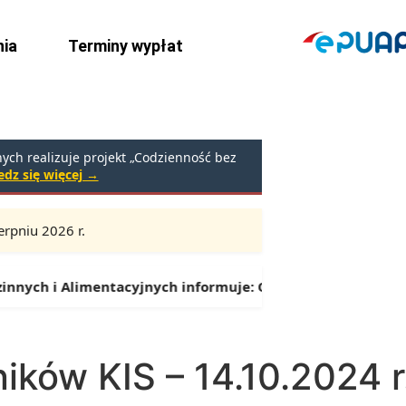
ia
Terminy wypłat
ch realizuje projekt „Codzienność bez
dz się więcej →
rpniu 2026 r.
Godziny:
9:00 – 16:30 (przerwa: 13:00 – 13:30)
nych i Alimentacyjnych informuje:
Od 1 lipca można składa
ików KIS – 14.10.2024 r