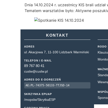
Dnia 14.10.2024 r. uczestnicy KIS brali udz
Tematem warsztatów było: Aktywne poszukiwa
KONTAKT
ADRES
RODO 
ul. Akacjowa 7, 11-100 Lidzbark Warmiński
Klauzu
Monito
TELEFON I E-MAIL
89 767 80 41
WAŻNE
cuslw@cuslw.pl
Standa
ADRES DO E-DORĘCZEŃ
Wewnęt
AE:PL-74375-50133-TTJSD-14
WSPÓ
SKRZYNKA EPUAP
Spons
/mopslw/SkrytkaESP