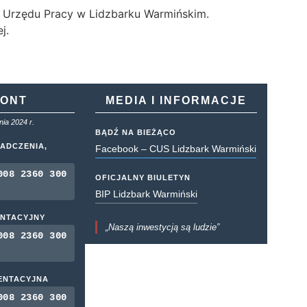
go Urzędu Pracy w Lidzbarku Warmińskim.
j.
KONT
MEDIA I INFORMACJE
ia 2024 r.
BĄDŹ NA BIEŻĄCO
ADCZENIA,
Facebook – CUS Lidzbark Warmiński
008 2360 300
OFICJALNY BIULETYN
BIP Lidzbark Warmiński
ENTACYJNY
„Naszą inwestycją są ludzie”
008 2360 300
MENTACYJNA
008 2360 300