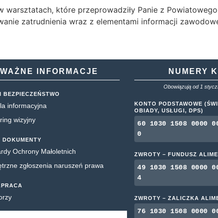
iał w warsztatach, które przeprowadziły Panie z Powiatowe
nie zatrudnienia wraz z elementami informacji zawodowe
WAŻNE INFORMACJE
NUMERY 
Obowiązują od 1 styczn
I BEZPIECZEŃSTWO
KONTO PODSTAWOWE (ŚWI
la informacyjna
OBIADY, USŁUGI, DPS)
ring wizyjny
60 1030 1508 0000 0
0
 DOKUMENTY
rdy Ochrony Małoletnich
ZWROTY – FUNDUSZ ALIM
rzne zgłoszenia naruszeń prawa
49 1030 1508 0000 0
4
ŁPRACA
orzy
ZWROTY – ZALICZKA ALI
76 1030 1508 0000 0