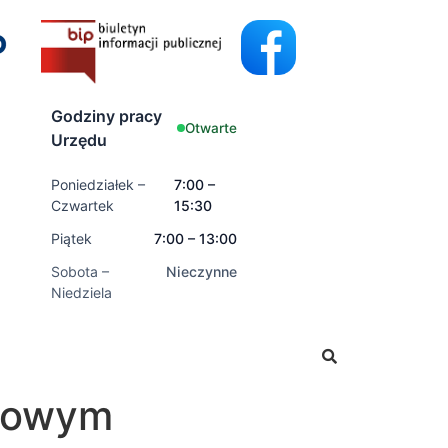
Godziny pracy
Otwarte
Urzędu
Poniedziałek –
7:00 –
Czwartek
15:30
Piątek
7:00 – 13:00
Sobota –
Nieczynne
Niedziela
ski o świadczenia rodzinne oraz świadczenia z funduszu a
nsowym