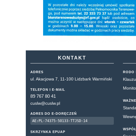
KONTAKT
ADRES
RODO 
ul. Akacjowa 7, 11-100 Lidzbark Warmiński
Klauzu
Monito
TELEFON I E-MAIL
89 767 80 41
WAŻNE
cuslw@cuslw.pl
Standa
ADRES DO E-DORĘCZEŃ
Wewnęt
AE:PL-74375-50133-TTJSD-14
WSPÓ
SKRZYNKA EPUAP