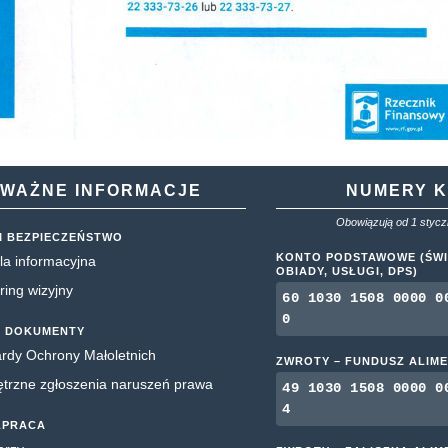
WAŻNE INFORMACJE
NUMERY 
Obowiązują od 1 styczn
I BEZPIECZEŃSTWO
KONTO PODSTAWOWE (ŚWI
la informacyjna
OBIADY, USŁUGI, DPS)
ring wizyjny
60 1030 1508 0000 0
0
 DOKUMENTY
rdy Ochrony Małoletnich
ZWROTY – FUNDUSZ ALIM
rzne zgłoszenia naruszeń prawa
49 1030 1508 0000 0
4
ŁPRACA