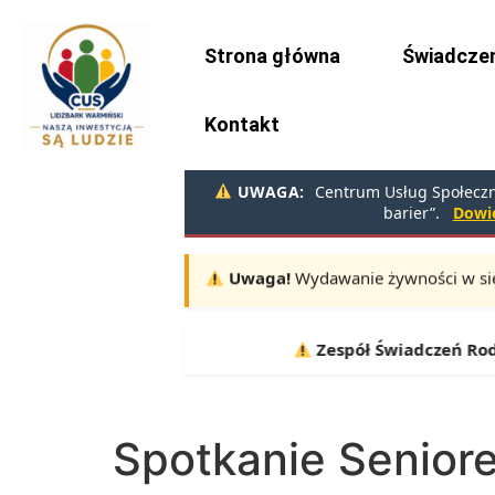
do
treści
Strona główna
Świadczen
Kontakt
UWAGA:
Centrum Usług Społeczny
barier”.
Dowie
Uwaga!
Wydawanie żywności w sie
Terminy:
10.08, 11.08, 12.08 |
Zespół Świadczeń Rodzinnych i
Spotkanie Senior