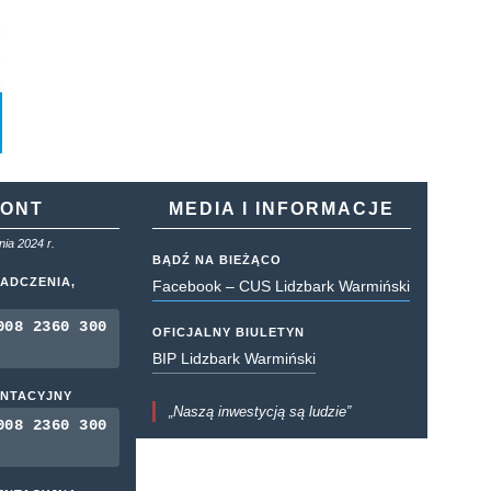
KONT
MEDIA I INFORMACJE
ia 2024 r.
BĄDŹ NA BIEŻĄCO
ADCZENIA,
Facebook – CUS Lidzbark Warmiński
008 2360 300
OFICJALNY BIULETYN
BIP Lidzbark Warmiński
ENTACYJNY
„Naszą inwestycją są ludzie”
008 2360 300