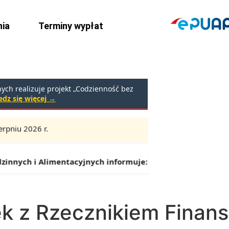
ia
Terminy wypłat
ch realizuje projekt „Codzienność bez
dz się więcej →
rpniu 2026 r.
Godziny:
9:00 – 16:30 (przerwa: 13:00 – 13:30)
 Alimentacyjnych informuje:
Od 1 lipca można składać wnio
ek z Rzecznikiem Fina