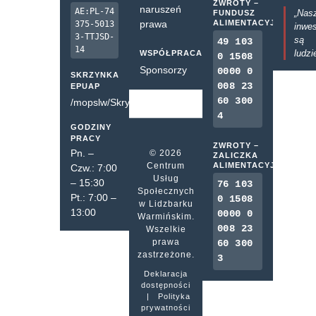
ZWROTY –
naruszeń
AE:PL-74
„Nas
FUNDUSZ
prawa
ALIMENTACYJNY
375-5013
inwes
3-TTJSD-
są
49 103
14
ludzi
WSPÓŁPRACA
0 1508
Sponsorzy
0000 0
SKRZYNKA
008 23
EPUAP
60 300
/mopslw/SkrytkaESP
4
GODZINY
PRACY
ZWROTY –
Pn. –
© 2026
ZALICZKA
Centrum
ALIMENTACYJNA
Czw.: 7:00
Usług
– 15:30
76 103
Społecznych
Pt.: 7:00 –
0 1508
w Lidzbarku
13:00
0000 0
Warmińskim.
008 23
Wszelkie
prawa
60 300
zastrzeżone.
3
Deklaracja
dostępności
|
Polityka
prywatności