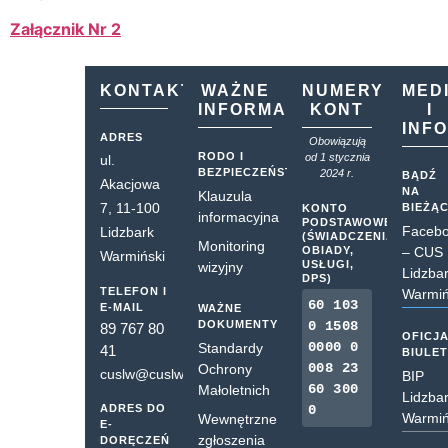
Załącznik Nr 2
KONTAKT
WAŻNE
NUMERY
MED
INFORMACJE
KONT
I
INF
ADRES
Obowiązują
RODO I
od 1 stycznia
ul.
BEZPIECZEŃSTWO
2024 r.
BĄDŹ
Akacjowa
NA
Klauzula
7, 11-100
BIEŻĄ
KONTO
informacyjna
PODSTAWOWE
Faceb
Lidzbark
(ŚWIADCZENIA,
Monitoring
OBIADY,
– CUS
Warmiński
USŁUGI,
wizyjny
Lidzba
DPS)
TELEFON I
Warmiń
60 103
E-MAIL
WAŻNE
DOKUMENTY
0 1508
89 767 80
OFICJ
0000 0
Standardy
41
BIULE
008 23
Ochrony
cuslw@cuslw.pl
BIP
60 300
Małoletnich
Lidzba
ADRES DO
0
Warmiń
Wewnętrzne
E-
zgłoszenia
DORĘCZEŃ