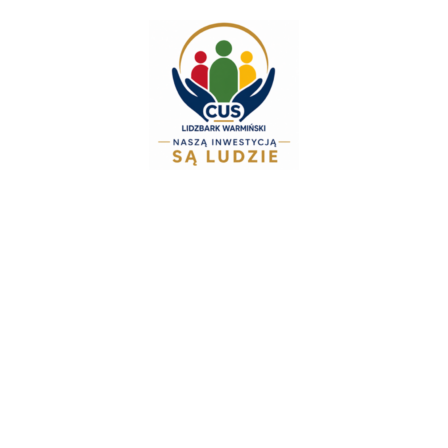
do
treści
Zespół Świadcze