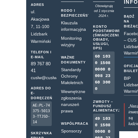
INF
ADRES
Obowiązują
RODO I
od 1 stycznia
ul.
BEZPIECZEŃSTWO
2024 r.
BĄDŹ
Akacjowa
NA
Klauzula
7, 11-100
BIEŻĄ
KONTO
informacyjna
PODSTAWOWE
Faceb
Lidzbark
(ŚWIADCZENIA,
Monitoring
OBIADY,
– CUS
Warmiński
USŁUGI,
wizyjny
Lidzba
DPS)
TELEFON I
Warmiń
60 103
E-MAIL
WAŻNE
DOKUMENTY
0 1508
89 767 80
OFICJ
0000 0
Standardy
41
BIULE
008 23
Ochrony
cuslw@cuslw.pl
BIP
60 300
Małoletnich
Lidzba
ADRES DO
0
Warmiń
Wewnętrzne
E-
zgłoszenia
DORĘCZEŃ
ZWROTY –
naruszeń
AE:PL-74
„Nas
FUNDUSZ
prawa
ALIMENTACYJNY
375-5013
inwes
3-TTJSD-
są
49 103
14
ludzi
WSPÓŁPRACA
0 1508
Sponsorzy
0000 0
SKRZYNKA