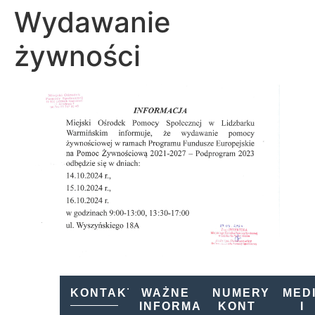
Wydawanie
żywności
KONTAKT
WAŻNE
NUMERY
MED
INFORMACJE
KONT
I