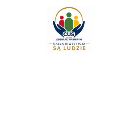
do
treści
Zespół Świadcze