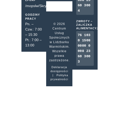
008 23
EPUAP
60 300
/mopslw/SkrytkaESP
4
GODZINY
PRACY
ZWROTY –
Pn. –
© 2026
ZALICZKA
Centrum
ALIMENTACYJNA
Czw.: 7:00
Usług
– 15:30
76 103
Społecznych
Pt.: 7:00 –
0 1508
w Lidzbarku
13:00
0000 0
Warmińskim.
008 23
Wszelkie
prawa
60 300
zastrzeżone.
3
Deklaracja
dostępności
|
Polityka
prywatności