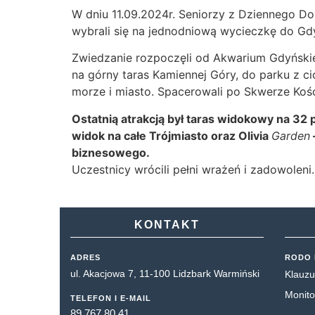
W dniu 11.09.2024r. Seniorzy z Dziennego 
wybrali się na jednodniową wycieczkę do Gdy
Zwiedzanie rozpoczęli od Akwarium Gdyńskieg
na górny taras Kamiennej Góry, do parku z c
morze i miasto. Spacerowali po Skwerze Koś
Ostatnią atrakcją był taras widokowy na 32
widok na całe Trójmiasto oraz Olivia
Garden
biznesowego.
Uczestnicy wrócili pełni wrażeń i zadowoleni.
KONTAKT
ADRES
RODO 
ul. Akacjowa 7, 11-100 Lidzbark Warmiński
Klauzu
Monito
TELEFON I E-MAIL
89 767 80 41