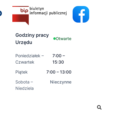
Godziny pracy
Otwarte
Urzędu
Poniedziałek –
7:00 –
Czwartek
15:30
Piątek
7:00 – 13:00
Sobota –
Nieczynne
Niedziela
 wnioski o świadczenia rodzinne oraz świadczenia z fundu