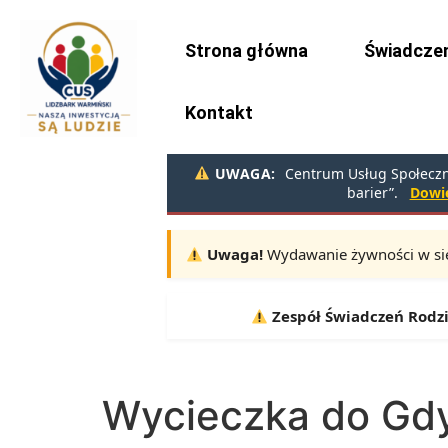
do
treści
Strona główna
Świadczen
Kontakt
UWAGA:
Centrum Usług Społeczny
barier”.
Dowie
Uwaga!
Wydawanie żywności w sie
Terminy:
10.08, 11.08, 12.08 |
Zespół Świadczeń Rodzinn
Wycieczka do Gd