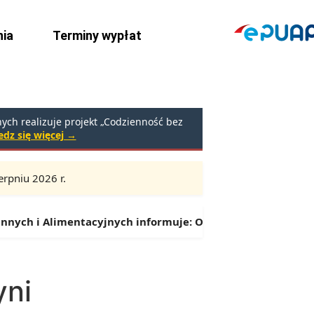
ia
Terminy wypłat
ch realizuje projekt „Codzienność bez
dz się więcej →
rpniu 2026 r.
Godziny:
9:00 – 16:30 (przerwa: 13:00 – 13:30)
ych i Alimentacyjnych informuje:
Od 1 lipca można składać
yni