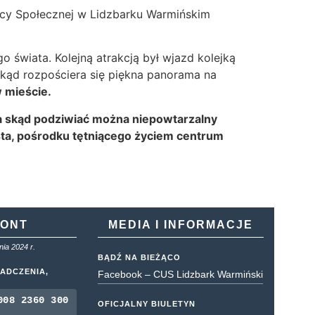
cy Społecznej w Lidzbarku Warmińskim
 świata. Kolejną atrakcją był wjazd kolejką
 skąd rozpościera się piękna panorama na
w mieście.
wa skąd podziwiać można niepowtarzalny
ta, pośrodku tętniącego życiem centrum
KONT
MEDIA I INFORMACJE
ia 2024 r.
BĄDŹ NA BIEŻĄCO
ADCZENIA,
Facebook – CUS Lidzbark Warmiński
008 2360 300
OFICJALNY BIULETYN