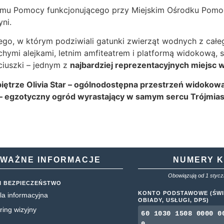
Domu Pomocy funkcjonującego przy Miejskim Ośrodku Pomo
ni.
o, w którym podziwiali gatunki zwierząt wodnych z całego
ichymi alejkami, letnim amfiteatrem i platformą widokową,
ciuszki – jednym z
najbardziej reprezentacyjnych miejsc 
 piętrze Olivia Star – ogólnodostępna przestrzeń widoko
– egzotyczny ogród wyrastający w samym sercu Trójmias
WAŻNE INFORMACJE
NUMERY 
Obowiązują od 1 styczn
I BEZPIECZEŃSTWO
KONTO PODSTAWOWE (ŚWI
la informacyjna
OBIADY, USŁUGI, DPS)
ring wizyjny
60 1030 1508 0000 0
0