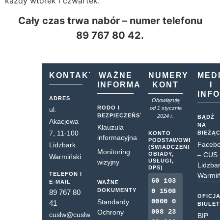
każdy wtorek i czwartek.
Cały czas trwa nabór – numer telefonu
89 767 80 42.
KONTAKT
WAŻNE
NUMERY
MED
INFORMACJE
KONT
I
INF
ADRES
Obowiązują
RODO I
od 1 stycznia
ul.
BEZPIECZEŃSTWO
2024 r.
BĄDŹ
Akacjowa
NA
Klauzula
7, 11-100
BIEŻĄ
KONTO
informacyjna
PODSTAWOWE
Faceb
Lidzbark
(ŚWIADCZENIA,
Monitoring
OBIADY,
– CUS
Warmiński
USŁUGI,
wizyjny
Lidzba
DPS)
TELEFON I
Warmiń
60 103
E-MAIL
WAŻNE
DOKUMENTY
0 1508
89 767 80
OFICJ
0000 0
Standardy
41
BIULE
008 23
Ochrony
cuslw@cuslw.pl
BIP