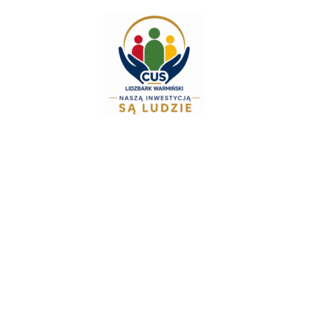
do
treści
Zespół Świadczeń Ro