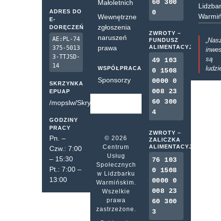
60 300
Małoletnich
Lidzba
ADRES DO
0
Warmiń
Wewnętrzne
E-
zgłoszenia
DORĘCZEŃ
ZWROTY –
naruszeń
AE:PL-74
„Nas
FUNDUSZ
prawa
ALIMENTACYJNY
375-5013
inwes
3-TTJSD-
są
49 103
14
ludzi
WSPÓŁPRACA
0 1508
Sponsorzy
0000 0
SKRZYNKA
008 23
EPUAP
60 300
/mopslw/SkrytkaESP
4
GODZINY
PRACY
ZWROTY –
Pn. –
© 2026
ZALICZKA
Centrum
ALIMENTACYJNA
Czw.: 7:00
Usług
– 15:30
76 103
Społecznych
Pt.: 7:00 –
0 1508
w Lidzbarku
13:00
0000 0
Warmińskim.
008 23
Wszelkie
prawa
60 300
zastrzeżone.
3