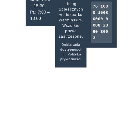
Usług
– 15:30
76 103
Społecznych
Pt.: 7:00 –
0 1508
w Lidzbarku
13:00
0000 0
Warmińskim.
008 23
Wszelkie
prawa
60 300
zastrzeżone.
3
Deklaracja
dostępności
|
Polityka
prywatności