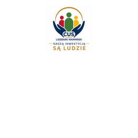
do
treści
Zespół Świadczeń