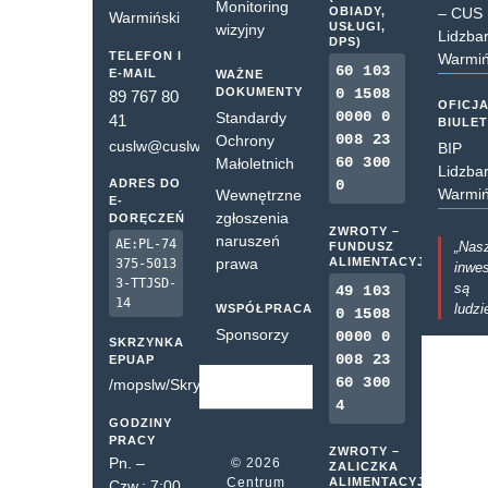
Monitoring
OBIADY,
– CUS
Warmiński
USŁUGI,
wizyjny
Lidzba
DPS)
TELEFON I
Warmiń
60 103
E-MAIL
WAŻNE
DOKUMENTY
0 1508
89 767 80
OFICJ
0000 0
Standardy
41
BIULE
008 23
Ochrony
cuslw@cuslw.pl
BIP
60 300
Małoletnich
Lidzba
ADRES DO
0
Warmiń
Wewnętrzne
E-
zgłoszenia
DORĘCZEŃ
ZWROTY –
naruszeń
AE:PL-74
„Nas
FUNDUSZ
prawa
ALIMENTACYJNY
375-5013
inwes
3-TTJSD-
są
49 103
14
ludzi
WSPÓŁPRACA
0 1508
Sponsorzy
0000 0
SKRZYNKA
008 23
EPUAP
60 300
/mopslw/SkrytkaESP
4
GODZINY
PRACY
ZWROTY –
Pn. –
© 2026
ZALICZKA
Centrum
ALIMENTACYJNA
Czw.: 7:00