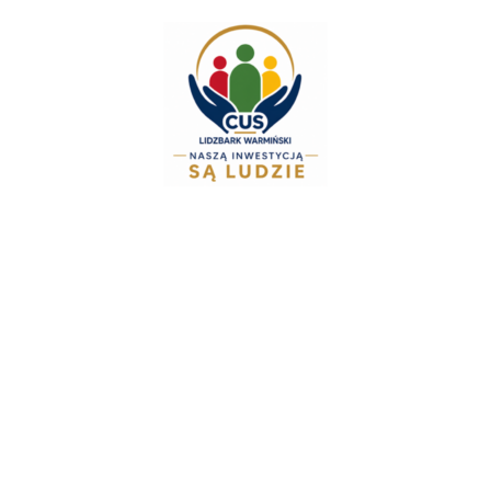
do
treści
Zespół Świadczeń R