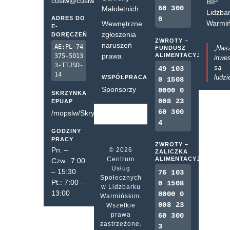
cuslw@cuslw.pl
BIP
60 300
Małoletnich
Lidzba
ADRES DO
0
Warmiń
Wewnętrzne
E-
zgłoszenia
DORĘCZEŃ
ZWROTY –
naruszeń
AE:PL-74
„Nas
FUNDUSZ
prawa
ALIMENTACYJNY
375-5013
inwes
3-TTJSD-
są
49 103
14
ludzi
WSPÓŁPRACA
0 1508
Sponsorzy
0000 0
SKRZYNKA
008 23
EPUAP
60 300
/mopslw/SkrytkaESP
4
GODZINY
PRACY
ZWROTY –
Pn. –
© 2026
ZALICZKA
Centrum
ALIMENTACYJNA
Czw.: 7:00
Usług
– 15:30
76 103
Społecznych
Pt.: 7:00 –
0 1508
w Lidzbarku
13:00
0000 0
Warmińskim.
008 23
Wszelkie
prawa
60 300
zastrzeżone.
3