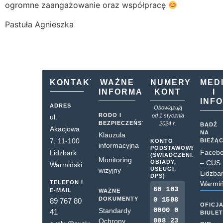
ogromne zaangażowanie oraz współpracę
Pastuła Agnieszka
KONTAKT
WAŻNE
NUMERY
MED
INFORMACJE
KONT
I
INF
ADRES
Obowiązują
RODO I
od 1 stycznia
ul.
BEZPIECZEŃSTWO
2024 r.
BĄDŹ
Akacjowa
NA
Klauzula
7, 11-100
BIEŻĄ
KONTO
informacyjna
PODSTAWOWE
Faceb
Lidzbark
(ŚWIADCZENIA,
Monitoring
OBIADY,
– CUS
Warmiński
USŁUGI,
wizyjny
Lidzba
DPS)
TELEFON I
Warmiń
60 103
E-MAIL
WAŻNE
DOKUMENTY
0 1508
89 767 80
OFICJ
0000 0
Standardy
41
BIULE
008 23
Ochrony