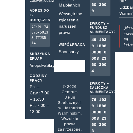
cuslw@cuslw.pl
BIP
60 300
Małoletnich
Lidzba
ADRES DO
0
Warmiń
Wewnętrzne
E-
zgłoszenia
DORĘCZEŃ
ZWROTY –
naruszeń
AE:PL-74
„Nas
FUNDUSZ
prawa
ALIMENTACYJNY
375-5013
inwes
3-TTJSD-
są
49 103
14
ludzi
WSPÓŁPRACA
0 1508
Sponsorzy
0000 0
SKRZYNKA
008 23
EPUAP
60 300
/mopslw/SkrytkaESP
4
GODZINY
PRACY
ZWROTY –
Pn. –
© 2026
ZALICZKA
Centrum
ALIMENTACYJNA
Czw.: 7:00
Usług
– 15:30
76 103
Społecznych
Pt.: 7:00 –
0 1508
w Lidzbarku
13:00
0000 0
Warmińskim.
008 23
Wszelkie
prawa
60 300
zastrzeżone.
3