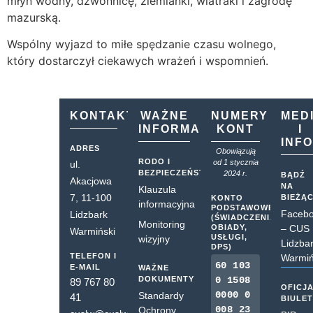
młyn wodny, dzwonnicę, ziemianki, wiatraki i zagrodę
mazurską.
Wspólny wyjazd to miłe spędzanie czasu wolnego,
który dostarczył ciekawych wrażeń i wspomnień.
KONTAKT
WAŻNE
NUMERY
MED
INFORMACJE
KONT
I
INF
ADRES
Obowiązują
RODO I
od 1 stycznia
ul.
BEZPIECZEŃSTWO
2024 r.
BĄDŹ
Akacjowa
NA
Klauzula
7, 11-100
BIEŻĄ
KONTO
informacyjna
PODSTAWOWE
Faceb
Lidzbark
(ŚWIADCZENIA,
Monitoring
OBIADY,
– CUS
Warmiński
USŁUGI,
wizyjny
Lidzba
DPS)
TELEFON I
Warmiń
60 103
E-MAIL
WAŻNE
DOKUMENTY
0 1508
89 767 80
OFICJ
0000 0
Standardy
41
BIULE
008 23
Ochrony