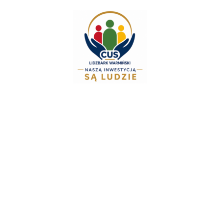
do
treści
Zespół Świadczeń Rod