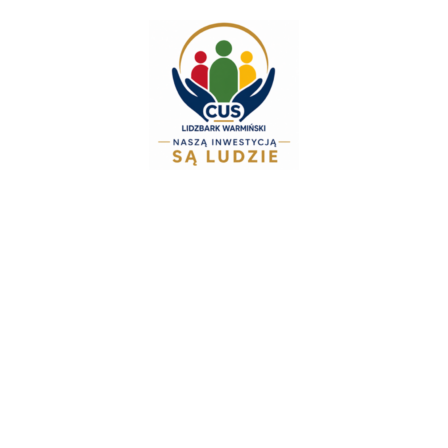
do
treści
Zespół Świadczeń 