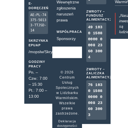
Warmiń
Wewnętrzne
E-
zgłoszenia
DORĘCZEŃ
ZWROTY –
naruszeń
AE:PL-74
„Nas
FUNDUSZ
prawa
ALIMENTACYJNY
375-5013
inwes
3-TTJSD-
są
49 103
14
ludzi
WSPÓŁPRACA
0 1508
Sponsorzy
0000 0
SKRZYNKA
008 23
EPUAP
60 300
/mopslw/SkrytkaESP
4
GODZINY
PRACY
ZWROTY –
Pn. –
© 2026
ZALICZKA
Centrum
ALIMENTACYJNA
Czw.: 7:00
Usług
– 15:30
76 103
Społecznych
Pt.: 7:00 –
0 1508
w Lidzbarku
13:00
0000 0
Warmińskim.
008 23
Wszelkie
prawa
60 300
zastrzeżone.
3
Deklaracja
dostępności