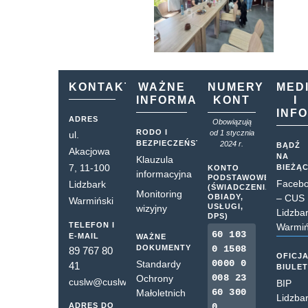
KONTAKT
WAŻNE
NUMERY
MED
INFORMACJE
KONT
I
INF
ADRES
Obowiązują
RODO I
od 1 stycznia
ul.
BEZPIECZEŃSTWO
2024 r.
BĄDŹ
Akacjowa
NA
Klauzula
7, 11-100
BIEŻĄ
KONTO
informacyjna
PODSTAWOWE
Faceb
Lidzbark
(ŚWIADCZENIA,
Monitoring
OBIADY,
– CUS
Warmiński
USŁUGI,
wizyjny
Lidzba
DPS)
TELEFON I
Warmiń
60 103
E-MAIL
WAŻNE
DOKUMENTY
0 1508
89 767 80
OFICJ
0000 0
Standardy
41
BIULE
008 23
Ochrony
cuslw@cuslw.pl
BIP
60 300
Małoletnich
Lidzba
ADRES DO
0